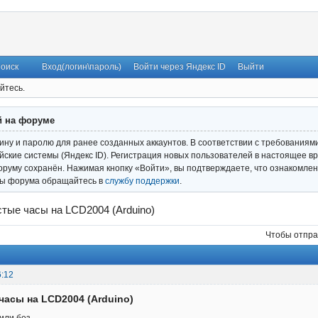
оиск
Вход(логин\пароль)
Войти через Яндекс ID
Выйти
йтесь.
й на форуме
гину и паролю для ранее созданных аккаунтов. В соответствии с требованиям
ские системы (Яндекс ID). Регистрация новых пользователей в настоящее вр
оруму сохранён. Нажимая кнопку «Войти», вы подтверждаете, что ознакомлен
ты форума обращайтесь в
службу поддержки
.
тые часы на LCD2004 (Arduino)
Чтобы отпра
6:12
часы на LCD2004 (Arduino)