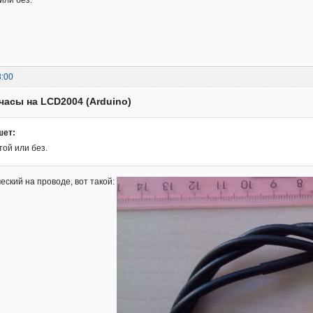
или без.
8:00
часы на LCD2004 (Arduino)
шет:
той или без.
еский на проводе, вот такой: