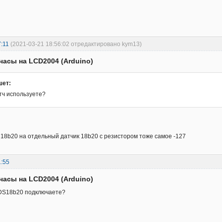
:11
(2021-03-21 18:56:02 отредактировано kym13)
часы на LCD2004 (Arduino)
шет:
тч используете?
18b20 на отдельный датчик 18b20 с резистором тоже самое -127
1:55
часы на LCD2004 (Arduino)
 DS18b20 подключаете?