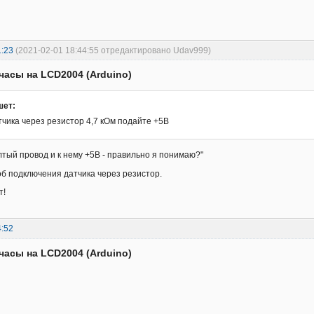
1:23
(2021-02-01 18:44:55 отредактировано Udav999)
часы на LCD2004 (Arduino)
шет:
тчика через резистор 4,7 кОм подайте +5В
лтый провод и к нему +5В - правильно я понимаю?"
б подключения датчика через резистор.
т!
4:52
часы на LCD2004 (Arduino)