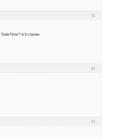
31
DateTime'? в 9 строке.
32
33