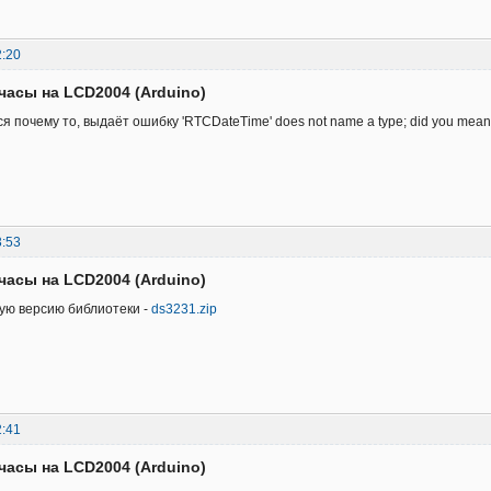
2:20
часы на LCD2004 (Arduino)
 почему то, выдаёт ошибку 'RTCDateTime' does not name a type; did you mean '
3:53
часы на LCD2004 (Arduino)
ую версию библиотеки -
ds3231.zip
2:41
часы на LCD2004 (Arduino)