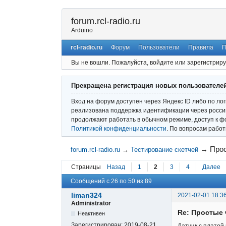
forum.rcl-radio.ru
Arduino
rcl-radio.ru
Форум
Пользователи
Правила
П
Вы не вошли.
Пожалуйста, войдите или зарегистриру
Прекращена регистрация новых пользователе
Вход на форум доступен через Яндекс ID либо по ло
реализована поддержка идентификации через россий
продолжают работать в обычном режиме, доступ к ф
Политикой конфиденциальности
. По вопросам рабо
→
Прос
forum.rcl-radio.ru
→
Тестирование скетчей
Страницы
Назад
1
2
3
4
Далее
Сообщений с 26 по 50 из 89
liman324
2021-02-01 18:3
Administrator
Re: Простые 
Неактивен
Зарегистрирован:
2019-08-21