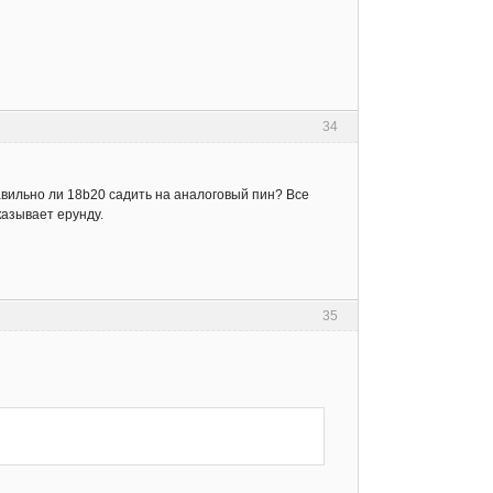
34
равильно ли 18b20 садить на аналоговый пин? Все
казывает ерунду.
35