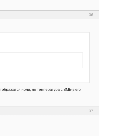
36
отображатся ноли, но температура с BME(в его
37