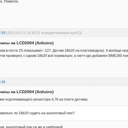
о. Помогло.
2:53
(2021-03-21 18:36:31 отредактировано kym13)
часы на LCD2004 (Arduino)
 как в посте 25 показывает -127. Датчик 18b20 на плате(модуль). А вообще п
чи проверил, с одним 18b20 всё нормально, а скетч где добавлен BME280 по
6:34
часы на LCD2004 (Arduino)
ие подтягивающего резистора 4,7К на плате датчика.
авильно ли 18b20 садить на аналоговый пин?
ия, аналоговый пин он же и цифровой