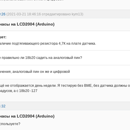
9:26
(2021-03-21 18:46:16 отредактировано kym13)
часы на LCD2004 (Arduino)
шет:
аличие подтягивающего резистора 4,7К на плате датчика.
 правильно ли 18b20 садить на аналоговый пин?
ачения, аналоговый пин он же и цифровой
ещё не отображается день недели. Я тестирую без BME, без датчика должны 
радусов, а с 18b20 -127
4:32
часы на LCD2004 (Arduino)
используете?