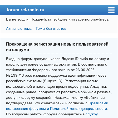
forum.rcl-radio.ru
Вы не вошли.
Пожалуйста, войдите или зарегистрируйтесь.
rcl-radio.ru
Активные темы
Темы без ответов
Форум
Пользователи
Прекращена регистрация новых пользователей
Правила
на форуме
Поиск
Вход на форум доступен через Яндекс ID либо по логину и
паролю для ранее созданных аккаунтов. В соответствии с
требованиями Федерального закона от 26.06.2026
Вход(логин\пароль)
№ 199‑ФЗ реализована поддержка идентификации через
российские системы (Яндекс ID). Регистрация новых
Войти через Яндекс ID
пользователей в настоящее время недоступна. Аккаунты,
Выйти
созданные ранее, продолжают работать в обычном режиме,
доступ к форуму сохранён. Нажимая кнопку «Войти», вы
подтверждаете, что ознакомлены и согласны с
Правилами
пользования форумом и Политикой конфиденциальности
.
По вопросам работы форума обращайтесь в
службу