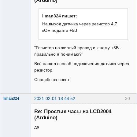
liman324 пишет:
На выход датчика через резистор 4,7
кОм подайте +5В
"Резистор на желтый провод и к нему +5В -
правильно я понимаю?"
Всё нашел способ подключения датчика через
резистор.
Спасибо за совет!
2021-02-01 18:44:52
30
liman324
Administrator
Re: Простые часы на LCD2004
Неактивен
(Arduino)
да