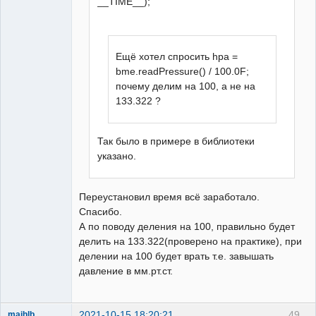
__TIME__);
  //  h=35; 

if(DateTime.hour>=0&&DateTime.hour<6)
Ещё хотел спросить hpa =
{lcd.noBacklight();}else{lcd.backlight
bme.readPressure() / 100.0F;
();}

почему делим на 100, а не на
133.322 ?
    DateTime=clock.getDateTime();  

     a[0]=DateTime.hour/10;

Так было в примере в библиотеки
     a[1]=DateTime.hour%10;

указано.
     a[2]=DateTime.minute/10;

     a[3]=DateTime.minute%10;

     a[4]=DateTime.second/10;

Переустановил время всё заработало.
     a[5]=DateTime.second%10;

Спасибо.
А по поводу деления на 100, правильно будет
 for(i=0;i<6;i++){

делить на 133.322(проверено на практике), при
      switch(i){

делении на 100 будет врать т.е. завышать
        case 0: e1=0,e2=1,e3=2;break;

давление в мм.рт.ст.
        case 1: e1=3,e2=4,e3=5;break;

        case 2: e1=7,e2=8,e3=9;break;

        case 3: 
2021-10-15 18:20:21
49
maihlb