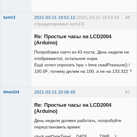
      byte v8[8] = { 31, 31,0,0,0,0,0, 
0};

      int a[6];

2021-03-21 19:51:12
(2021-03-21 19:53:53
46
kym13
      byte 
отредактировано kym13)
i,d1,d2,d3,d4,d5,d6,e1,e2,e3;

Участник
      char * mes[12]
Re: Простые часы на LCD2004
Неактивен
{"Jan","Feb","Mar","Apr","May","Jun","
(Arduino)
Jul","Aug","Sep","Oct","Nov","Dec"};

Попробовал скетч из 43 поста. День недели не
      char * den[8]{" 
отображается, остальное норм.
","Mon","Tue","Wed","Thu","Fri","Sat",
Ещё хотел спросить hpa = bme.readPressure() /
"Sun"};

100.0F; почему делим на 100, а не на 133.322 ?
      float hpa,h,t1,t2;

   void setup(){ Wire.begin(); 
2021-03-21 20:06:49
47
liman324
clock.begin(); 

Administrator
    bme.begin(0x76);

Re: Простые часы на LCD2004
Неактивен
    temp.begin(); 
(Arduino)
temp.setResolution(9);//9 бит   

    //clock.setDateTime(__DATE__, 
День недели должен работать, попробуйте
__TIME__);

переустановить время:
    lcd.init();lcd.backlight();// 
clock.setDateTime(__DATE__, __TIME__);