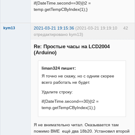
if(DateTime.second==30){t2 =
temp.getTempCByIndex(1);}
2021-03-21 19:15:36
(2021-03-21 19:19:10
42
kym13
отредактировано kym13)
Участник
Re: Простые часы на LCD2004
Неактивен
(Arduino)
liman324 пишет:
Я точно не скажу, но с одним скорее
всего работать не будет.
Удалите строку:
if(DateTime.second==30){t2 =
temp.getTempCByIndex(1);}
Я не внимательно читал. Оказывается там
помимо ВМЕ ещё два 18b20. Установил второй