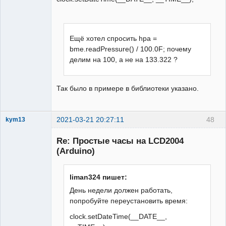
Включаем подсветку дисплея

    lcd.createChar(1, 
v1);lcd.createChar(2, 
v2);lcd.createChar(3, 
Ещё хотел спросить hpa =
v3);lcd.createChar(4, 
bme.readPressure() / 100.0F; почему
v4);lcd.createChar(5, 
делим на 100, а не на 133.322 ?
v5);lcd.createChar(6, 
v6);lcd.createChar(7, 
v7);lcd.createChar(8, v8);

Так было в примере в библиотеки указано.
   }

   void loop(){

2021-03-21 20:27:11
48
kym13
    if(DateTime.second==0)
Участник
{temp.requestTemperatures();}

Re: Простые часы на LCD2004
Неактивен
(Arduino)
    if(DateTime.second==15){t1 = 
temp.getTempCByIndex(0);}

    if(DateTime.second==30){t2 = 
liman324 пишет:
temp.getTempCByIndex(1);}

День недели должен работать,
    if(DateTime.second==45){

попробуйте переустановить время:
    hpa = bme.readPressure() / 100.0F;                                      

    h = bme.readHumidity();}

clock.setDateTime(__DATE__,
   // hpa=1002;
