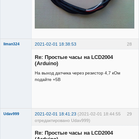
2021-02-01 18:38:53
28
liman324
Administrator
Re: Простые часы на LCD2004
Неактивен
(Arduino)
На выход датчика через резистор 4,7 кОм
подайте +5В
2021-02-01 18:41:23
(2021-02-01 18:44:55
29
Udav999
отредактировано Udav999)
Новый
участник
Re: Простые часы на LCD2004
Неактивен
(Arduino)