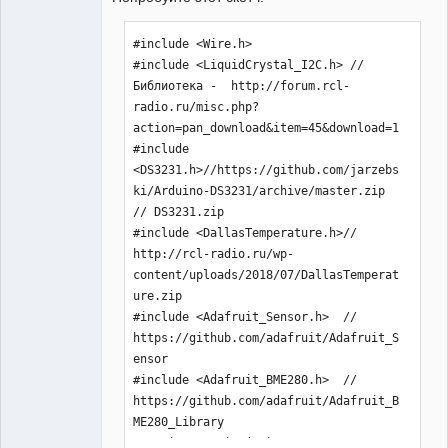
#include <Wire.h> 

#include <LiquidCrystal_I2C.h> //
Библиотека -  http://forum.rcl-
radio.ru/misc.php?
action=pan_download&item=45&download=1

#include 
<DS3231.h>//https://github.com/jarzebs
ki/Arduino-DS3231/archive/master.zip 
// DS3231.zip

#include <DallasTemperature.h>// 
http://rcl-radio.ru/wp-
content/uploads/2018/07/DallasTemperat
ure.zip

#include <Adafruit_Sensor.h>  // 
https://github.com/adafruit/Adafruit_S
ensor

#include <Adafruit_BME280.h>  // 
https://github.com/adafruit/Adafruit_B
ME280_Library

 OneWire oneWire(A0);// вход датчика 