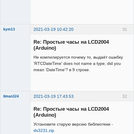
2021-03-19 10:42:20
31
kym13
Участник
Re: Простые часы на LCD2004
Неактивен
(Arduino)
Не компилируется почему то, выдаёт ошибку
'RTCDateTime' does not name a type; did you
mean 'DateTime'? в 9 строке.
2021-03-19 17:43:53
32
liman324
Administrator
Re: Простые часы на LCD2004
Неактивен
(Arduino)
Установите старую версию библиотеки -
ds3231.zip