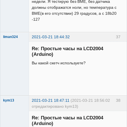
недели. Я тестирую без BME, без датчика
должны отображатся ноли, но температура с
BME(в его отсутствии) 29 градусов, а с 18b20
-127
2021-03-21 18:44:32
37
liman324
Administrator
Re: Простые часы на LCD2004
Неактивен
(Arduino)
Вы какой скетч используете?
2021-03-21 18:47:11
(2021-03-21 18:56:02
38
kym13
отредактировано kym13)
Участник
Re: Простые часы на LCD2004
Неактивен
(Arduino)