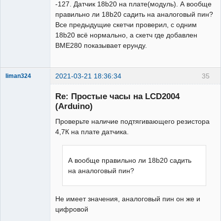
-127. Датчик 18b20 на плате(модуль). А вообще
правильно ли 18b20 садить на аналоговый пин?
Все предыдущие скетчи проверил, с одним
18b20 всё нормально, а скетч где добавлен
BME280 показывает ерунду.
2021-03-21 18:36:34
35
liman324
Administrator
Re: Простые часы на LCD2004
Неактивен
(Arduino)
Проверьте наличие подтягивающего резистора
4,7К на плате датчика.
А вообще правильно ли 18b20 садить
на аналоговый пин?
Не имеет значения, аналоговый пин он же и
цифровой