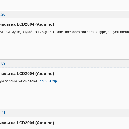
2:20
часы на LCD2004 (Arduino)
 почему то, выдаёт ошибку 'RTCDateTime' does not name a type; did you mean '
3:53
часы на LCD2004 (Arduino)
ую версию библиотеки -
ds3231.zip
2:41
часы на LCD2004 (Arduino)