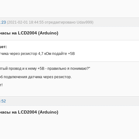
1:23
(2021-02-01 18:44:55 отредактировано Udav999)
часы на LCD2004 (Arduino)
шет:
тчика через резистор 4,7 кОм подайте +5В
лтый провод и к нему +5В - правильно я понимаю?"
б подключения датчика через резистор.
т!
4:52
часы на LCD2004 (Arduino)