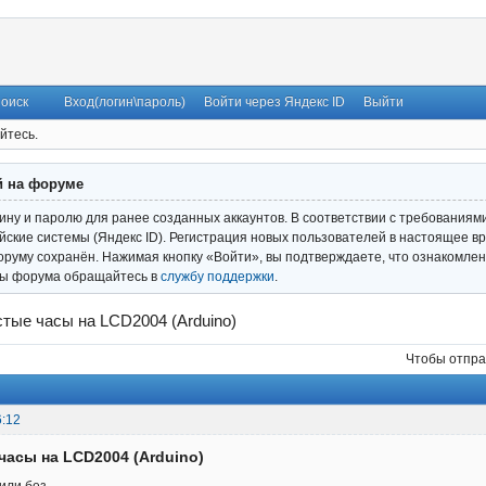
оиск
Вход(логин\пароль)
Войти через Яндекс ID
Выйти
йтесь.
й на форуме
гину и паролю для ранее созданных аккаунтов. В соответствии с требованиям
ские системы (Яндекс ID). Регистрация новых пользователей в настоящее вр
оруму сохранён. Нажимая кнопку «Войти», вы подтверждаете, что ознакомлен
ты форума обращайтесь в
службу поддержки
.
тые часы на LCD2004 (Arduino)
Чтобы отпра
6:12
часы на LCD2004 (Arduino)