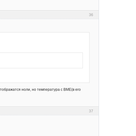
36
отображатся ноли, но температура с BME(в его
37