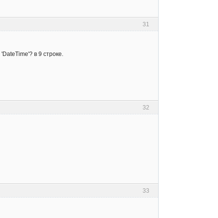
31
DateTime'? в 9 строке.
32
33