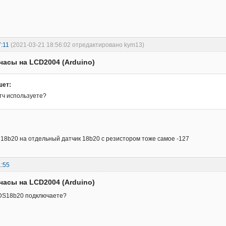
:11
(2021-03-21 18:56:02 отредактировано kym13)
часы на LCD2004 (Arduino)
шет:
тч используете?
18b20 на отдельный датчик 18b20 с резистором тоже самое -127
1:55
часы на LCD2004 (Arduino)
 DS18b20 подключаете?