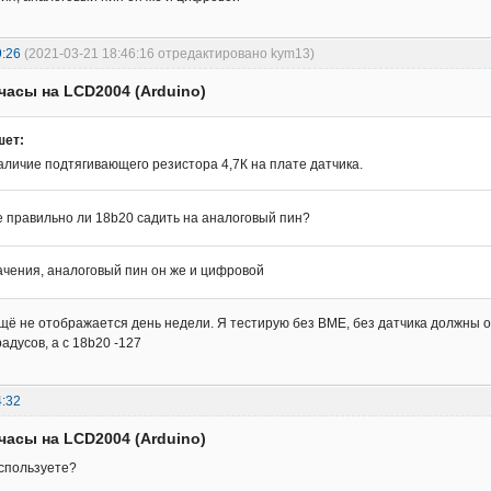
9:26
(2021-03-21 18:46:16 отредактировано kym13)
часы на LCD2004 (Arduino)
шет:
аличие подтягивающего резистора 4,7К на плате датчика.
 правильно ли 18b20 садить на аналоговый пин?
ачения, аналоговый пин он же и цифровой
ещё не отображается день недели. Я тестирую без BME, без датчика должны 
радусов, а с 18b20 -127
4:32
часы на LCD2004 (Arduino)
используете?