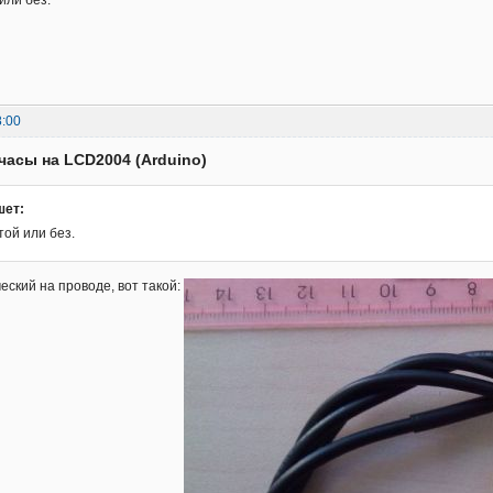
или без.
8:00
часы на LCD2004 (Arduino)
шет:
той или без.
еский на проводе, вот такой: