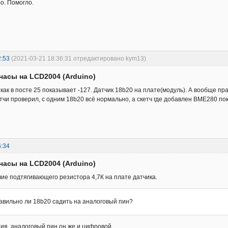
о. Помогло.
2:53
(2021-03-21 18:36:31 отредактировано kym13)
часы на LCD2004 (Arduino)
 как в посте 25 показывает -127. Датчик 18b20 на плате(модуль). А вообще п
чи проверил, с одним 18b20 всё нормально, а скетч где добавлен BME280 по
6:34
часы на LCD2004 (Arduino)
ие подтягивающего резистора 4,7К на плате датчика.
авильно ли 18b20 садить на аналоговый пин?
ия, аналоговый пин он же и цифровой