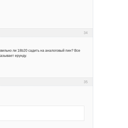
34
равильно ли 18b20 садить на аналоговый пин? Все
казывает ерунду.
35