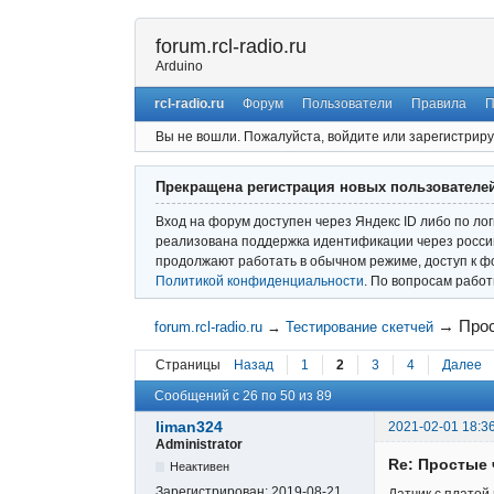
forum.rcl-radio.ru
Arduino
rcl-radio.ru
Форум
Пользователи
Правила
П
Вы не вошли.
Пожалуйста, войдите или зарегистриру
Прекращена регистрация новых пользователе
Вход на форум доступен через Яндекс ID либо по ло
реализована поддержка идентификации через россий
продолжают работать в обычном режиме, доступ к ф
Политикой конфиденциальности
. По вопросам рабо
→
Прос
forum.rcl-radio.ru
→
Тестирование скетчей
Страницы
Назад
1
2
3
4
Далее
Сообщений с 26 по 50 из 89
liman324
2021-02-01 18:3
Administrator
Re: Простые 
Неактивен
Зарегистрирован:
2019-08-21