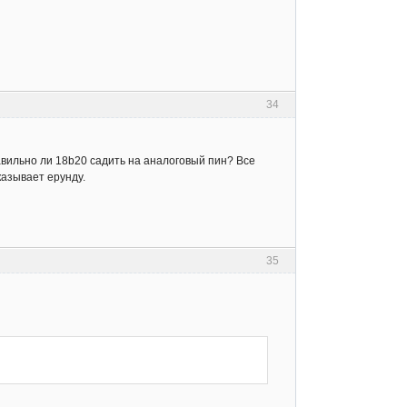
34
равильно ли 18b20 садить на аналоговый пин? Все
казывает ерунду.
35