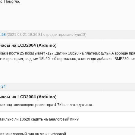
о. Помогло.
2:53
(2021-03-21 18:36:31 отредактировано kym13)
часы на LCD2004 (Arduino)
 как в посте 25 показывает -127. Датчик 18b20 на плате(модуль). А вообще п
чи проверил, с одним 18b20 всё нормально, а скетч где добавлен BME280 по
6:34
часы на LCD2004 (Arduino)
ие подтягивающего резистора 4,7К на плате датчика.
авильно ли 18b20 садить на аналоговый пин?
ия, аналоговый пин он же и цифровой