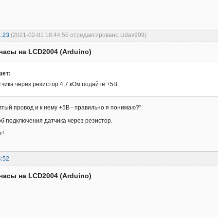
1:23
(2021-02-01 18:44:55 отредактировано Udav999)
часы на LCD2004 (Arduino)
шет:
тчика через резистор 4,7 кОм подайте +5В
лтый провод и к нему +5В - правильно я понимаю?"
б подключения датчика через резистор.
т!
4:52
часы на LCD2004 (Arduino)