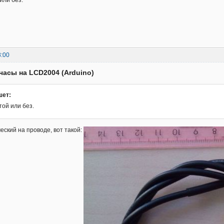
или без.
8:00
часы на LCD2004 (Arduino)
шет:
той или без.
еский на проводе, вот такой: