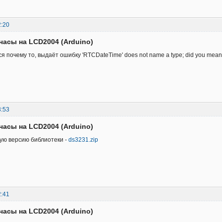
2:20
часы на LCD2004 (Arduino)
 почему то, выдаёт ошибку 'RTCDateTime' does not name a type; did you mean '
3:53
часы на LCD2004 (Arduino)
ую версию библиотеки -
ds3231.zip
2:41
часы на LCD2004 (Arduino)