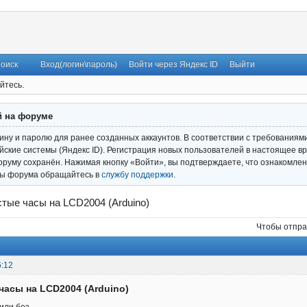
оиск
Вход(логин\пароль)
Войти через Яндекс ID
Выйти
йтесь.
й на форуме
гину и паролю для ранее созданных аккаунтов. В соответствии с требованиям
ские системы (Яндекс ID). Регистрация новых пользователей в настоящее вр
оруму сохранён. Нажимая кнопку «Войти», вы подтверждаете, что ознакомлен
ты форума обращайтесь в
службу поддержки
.
тые часы на LCD2004 (Arduino)
Чтобы отпра
6:12
часы на LCD2004 (Arduino)