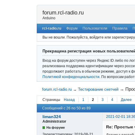
forum.rcl-radio.ru
Arduino
rcl-radio.ru
Форум
Пользователи
Правила
П
Вы не вошли.
Пожалуйста, войдите или зарегистриру
Прекращена регистрация новых пользователе
Вход на форум доступен через Яндекс ID либо по ло
реализована поддержка идентификации через россий
продолжают работать в обычном режиме, доступ к ф
Политикой конфиденциальности
. По вопросам рабо
→
Прос
forum.rcl-radio.ru
→
Тестирование скетчей
Страницы
Назад
1
2
3
4
Далее
Сообщений с 26 по 50 из 89
liman324
2021-02-01 18:3
Administrator
Re: Простые 
На форуме
Зарегистрирован:
2019-08-21