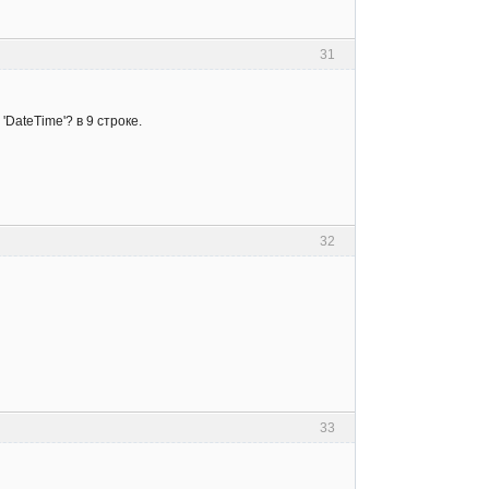
31
DateTime'? в 9 строке.
32
33