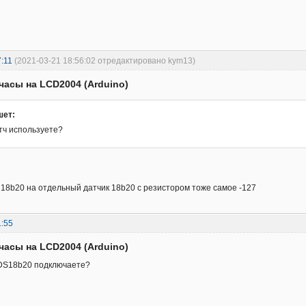
:11
(2021-03-21 18:56:02 отредактировано kym13)
часы на LCD2004 (Arduino)
шет:
тч используете?
18b20 на отдельный датчик 18b20 с резистором тоже самое -127
1:55
часы на LCD2004 (Arduino)
 DS18b20 подключаете?