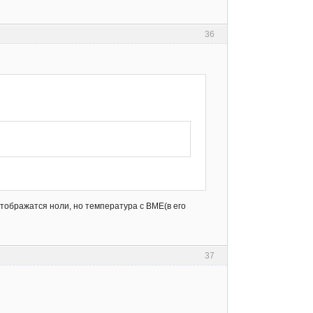
36
отображатся ноли, но температура с BME(в его
37