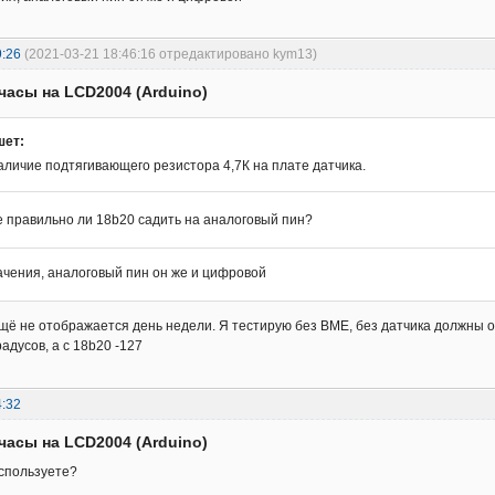
9:26
(2021-03-21 18:46:16 отредактировано kym13)
часы на LCD2004 (Arduino)
шет:
аличие подтягивающего резистора 4,7К на плате датчика.
 правильно ли 18b20 садить на аналоговый пин?
ачения, аналоговый пин он же и цифровой
ещё не отображается день недели. Я тестирую без BME, без датчика должны 
радусов, а с 18b20 -127
4:32
часы на LCD2004 (Arduino)
используете?