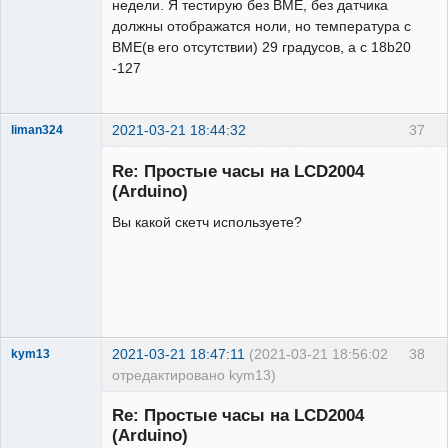
недели. Я тестирую без BME, без датчика
должны отображатся ноли, но температура с
BME(в его отсутствии) 29 градусов, а с 18b20
-127
2021-03-21 18:44:32
37
liman324
Administrator
Re: Простые часы на LCD2004
Неактивен
(Arduino)
Вы какой скетч используете?
2021-03-21 18:47:11
(2021-03-21 18:56:02
38
kym13
отредактировано kym13)
Участник
Re: Простые часы на LCD2004
Неактивен
(Arduino)