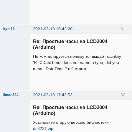
2021-03-19 10:42:20
31
kym13
Участник
Re: Простые часы на LCD2004
Неактивен
(Arduino)
Не компилируется почему то, выдаёт ошибку
'RTCDateTime' does not name a type; did you
mean 'DateTime'? в 9 строке.
2021-03-19 17:43:53
32
liman324
Administrator
Re: Простые часы на LCD2004
Неактивен
(Arduino)
Установите старую версию библиотеки -
ds3231.zip