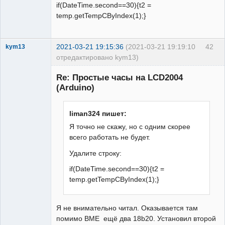
if(DateTime.second==30){t2 =
temp.getTempCByIndex(1);}
2021-03-21 19:15:36
(2021-03-21 19:19:10
42
kym13
отредактировано kym13)
Участник
Re: Простые часы на LCD2004
Неактивен
(Arduino)
liman324 пишет:
Я точно не скажу, но с одним скорее
всего работать не будет.
Удалите строку:
if(DateTime.second==30){t2 =
temp.getTempCByIndex(1);}
Я не внимательно читал. Оказывается там
помимо ВМЕ ещё два 18b20. Установил второй