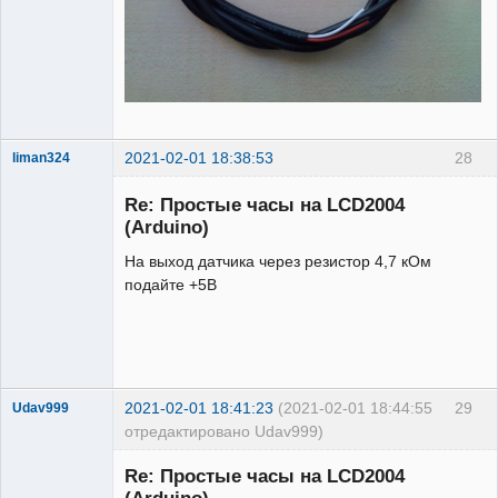
2021-02-01 18:38:53
28
liman324
Administrator
Re: Простые часы на LCD2004
Неактивен
(Arduino)
На выход датчика через резистор 4,7 кОм
подайте +5В
2021-02-01 18:41:23
(2021-02-01 18:44:55
29
Udav999
отредактировано Udav999)
Новый
участник
Re: Простые часы на LCD2004
Неактивен
(Arduino)