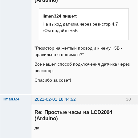
liman324 пишет:
На выход датчика через резистор 4,7
кОм подайте +5В
"Резистор на желтый провод и к нему +5В -
правильно я понимаю?"
Всё нашел способ подключения датчика через
резистор.
Спасибо за совет!
2021-02-01 18:44:52
30
liman324
Administrator
Re: Простые часы на LCD2004
Неактивен
(Arduino)
да