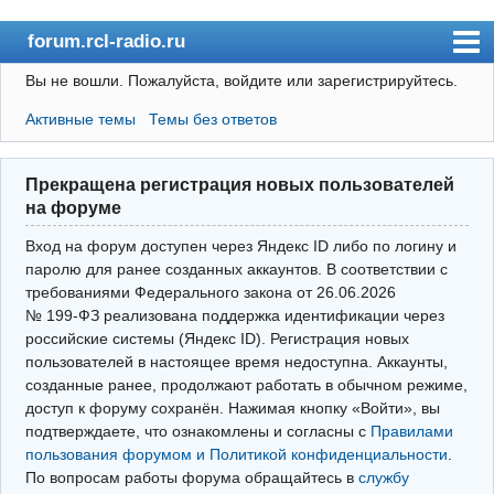
forum.rcl-radio.ru
Вы не вошли.
Пожалуйста, войдите или зарегистрируйтесь.
rcl-radio.ru
Активные темы
Темы без ответов
Форум
Пользователи
Прекращена регистрация новых пользователей
Правила
на форуме
Поиск
Вход на форум доступен через Яндекс ID либо по логину и
паролю для ранее созданных аккаунтов. В соответствии с
требованиями Федерального закона от 26.06.2026
Вход(логин\пароль)
№ 199‑ФЗ реализована поддержка идентификации через
российские системы (Яндекс ID). Регистрация новых
Войти через Яндекс ID
пользователей в настоящее время недоступна. Аккаунты,
Выйти
созданные ранее, продолжают работать в обычном режиме,
доступ к форуму сохранён. Нажимая кнопку «Войти», вы
подтверждаете, что ознакомлены и согласны с
Правилами
пользования форумом и Политикой конфиденциальности
.
По вопросам работы форума обращайтесь в
службу