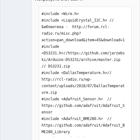
#include <Wire.h> 

#include <LiquidCrystal_I2C.h> //
Библиотека -  http://forum.rcl-
radio.ru/misc.php?
action=pan_download&item=45&download=1

#include 
<DS3231.h>//https://github.com/jarzebs
ki/Arduino-DS3231/archive/master.zip 
// DS3231.zip

#include <DallasTemperature.h>// 
http://rcl-radio.ru/wp-
content/uploads/2018/07/DallasTemperat
ure.zip

#include <Adafruit_Sensor.h>  // 
https://github.com/adafruit/Adafruit_S
ensor

#include <Adafruit_BME280.h>  // 
https://github.com/adafruit/Adafruit_B
ME280_Library

 OneWire oneWire(A0);// вход датчика 