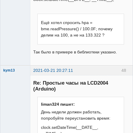
Включаем подсветку дисплея

    lcd.createChar(1, 
v1);lcd.createChar(2, 
v2);lcd.createChar(3, 
Ещё хотел спросить hpa =
v3);lcd.createChar(4, 
bme.readPressure() / 100.0F; почему
v4);lcd.createChar(5, 
делим на 100, а не на 133.322 ?
v5);lcd.createChar(6, 
v6);lcd.createChar(7, 
v7);lcd.createChar(8, v8);

Так было в примере в библиотеки указано.
   }

   void loop(){

2021-03-21 20:27:11
48
kym13
    if(DateTime.second==0)
Участник
{temp.requestTemperatures();}

Re: Простые часы на LCD2004
Неактивен
(Arduino)
    if(DateTime.second==15){t1 = 
temp.getTempCByIndex(0);}

    if(DateTime.second==30){t2 = 
liman324 пишет:
temp.getTempCByIndex(1);}

День недели должен работать,
    if(DateTime.second==45){

попробуйте переустановить время:
    hpa = bme.readPressure() / 100.0F;                                      

    h = bme.readHumidity();}

clock.setDateTime(__DATE__,
   // hpa=1002;
