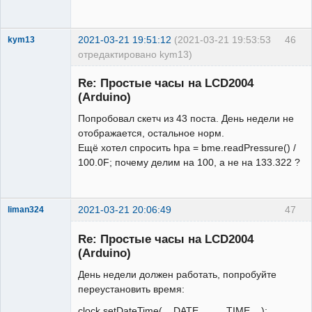
      byte v8[8] = { 31, 31,0,0,0,0,0, 
0};

      int a[6];

2021-03-21 19:51:12
(2021-03-21 19:53:53
46
kym13
      byte 
отредактировано kym13)
i,d1,d2,d3,d4,d5,d6,e1,e2,e3;

Участник
      char * mes[12]
Re: Простые часы на LCD2004
Неактивен
{"Jan","Feb","Mar","Apr","May","Jun","
(Arduino)
Jul","Aug","Sep","Oct","Nov","Dec"};

Попробовал скетч из 43 поста. День недели не
      char * den[8]{" 
отображается, остальное норм.
","Mon","Tue","Wed","Thu","Fri","Sat",
Ещё хотел спросить hpa = bme.readPressure() /
"Sun"};

100.0F; почему делим на 100, а не на 133.322 ?
      float hpa,h,t1,t2;

   void setup(){ Wire.begin(); 
2021-03-21 20:06:49
47
liman324
clock.begin(); 

Administrator
    bme.begin(0x76);

Re: Простые часы на LCD2004
Неактивен
    temp.begin(); 
(Arduino)
temp.setResolution(9);//9 бит   

    //clock.setDateTime(__DATE__, 
День недели должен работать, попробуйте
__TIME__);

переустановить время:
    lcd.init();lcd.backlight();// 
clock.setDateTime(__DATE__, __TIME__);