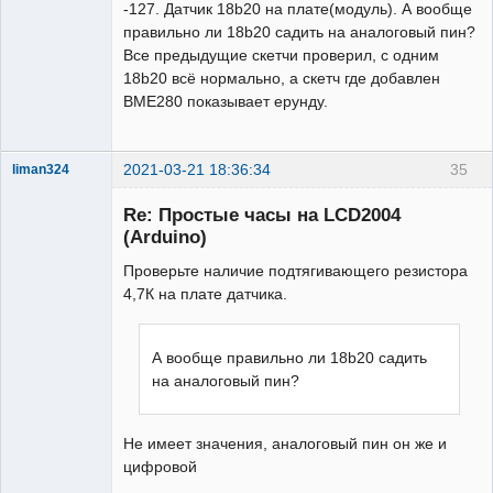
-127. Датчик 18b20 на плате(модуль). А вообще
правильно ли 18b20 садить на аналоговый пин?
Все предыдущие скетчи проверил, с одним
18b20 всё нормально, а скетч где добавлен
BME280 показывает ерунду.
2021-03-21 18:36:34
35
liman324
Administrator
Re: Простые часы на LCD2004
Неактивен
(Arduino)
Проверьте наличие подтягивающего резистора
4,7К на плате датчика.
А вообще правильно ли 18b20 садить
на аналоговый пин?
Не имеет значения, аналоговый пин он же и
цифровой