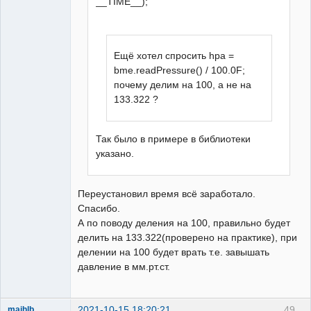
__TIME__);
  //  h=35; 

if(DateTime.hour>=0&&DateTime.hour<6)
Ещё хотел спросить hpa =
{lcd.noBacklight();}else{lcd.backlight
bme.readPressure() / 100.0F;
();}

почему делим на 100, а не на
133.322 ?
    DateTime=clock.getDateTime();  

     a[0]=DateTime.hour/10;

Так было в примере в библиотеки
     a[1]=DateTime.hour%10;

указано.
     a[2]=DateTime.minute/10;

     a[3]=DateTime.minute%10;

     a[4]=DateTime.second/10;

Переустановил время всё заработало.
     a[5]=DateTime.second%10;

Спасибо.
А по поводу деления на 100, правильно будет
 for(i=0;i<6;i++){

делить на 133.322(проверено на практике), при
      switch(i){

делении на 100 будет врать т.е. завышать
        case 0: e1=0,e2=1,e3=2;break;

давление в мм.рт.ст.
        case 1: e1=3,e2=4,e3=5;break;

        case 2: e1=7,e2=8,e3=9;break;

        case 3: 
2021-10-15 18:20:21
49
maihlb