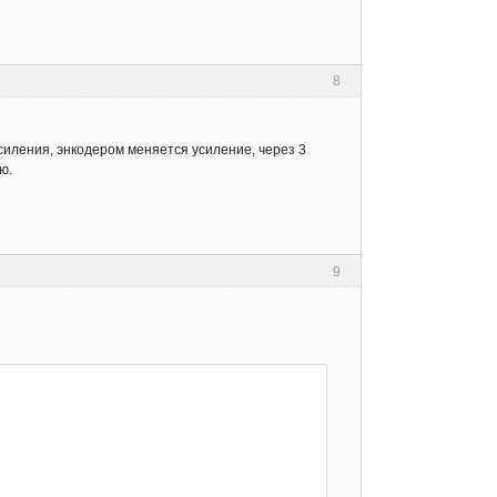
8
силения, энкодером меняется усиление, через 3
ю.
9