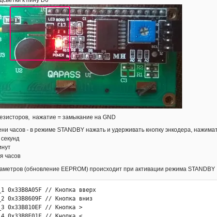
светки к пину D6
резисторов, нажатие = замыкание на GND
ни часов - в режиме STANDBY нажать и удерживать кнопку энкодера, нажимат
 секунд
инут
я часов
аметров (обновление EEPROM) происходит при активации режима STANDBY
 gain3 = EEPROM.read(8);loud = EEPROM.read(10);brig0 = EEPROM.read(11);brig1 = EEPROM.read(12);
  w2_arr();audio();cl();
  analogWrite(6, 25*brig0);
}

void loop() {
  DateTime = clock.getDateTime();hour = DateTime.hour;minut = DateTime.minute;secon = DateTime.second;

/////////////////////////////// УПРАВЛЕНИЕ //////////////////////////////////////////////
  if ( irrecv.decode( &ir )) {Serial.print("0x");Serial.println( ir.value,HEX);irrecv.resume();time0=millis();w=1;}// IR приемник - чтение, в мониторе порта отображаются коды кнопок
  if(ir.value==0){gr1=0;gr2=0;}// запрет нажатий не активных кнопок пульта  

  if(mute==0&&power==0){ 
  if(ir.value==IR_2&&menu0==0){menu++;gr1=0;gr2=0;cl1();time0=millis();w=1;w2_arr();if(menu>2){menu=0;}}//меню 1
  if(ir.value==IR_1&&menu0==0){menu--;gr1=0;gr2=0;cl1();time0=millis();w=1;w2_arr();if(menu<0){menu=2;}}//меню 1
 
  if(ir.value==IR_2&&menu0==1){menu1++;gr1=0;gr2=0;cl1();time0=millis();w=1;if(menu1>6){menu1=0;}}//меню 2
  if(ir.value==IR_1&&menu0==1){menu1--;gr1=0;gr2=0;cl1();time0=millis();w=1;if(menu1<0){menu1=6;}}//меню 2
    
  if(digitalRead(10)==LOW&&menu0==0){menu++;delay(200);time0=millis();w=1;w2_arr();if(menu>2){menu=0;}}// меню 0
  if(digitalRead(10)==LOW&&menu0==1){menu1++;delay(200);time0=millis();w=1;if(menu1>6){menu1=0;}}// меню 1
  
  if((ir.value==IR_6||digitalRead(2)==LOW)&&menu0==0){menu0=1;cl();time0=millis();w=1;lcd.setCursor(6,1);lcd.print("SETTING"); delay(2000);lcd.clear();}
  if((ir.value==IR_6||digitalRead(2)==LOW)&&menu0==1){menu0=0;menu=0;cl();w2_arr();time0=millis();w=1;lcd.setCursor(8,1);lcd.print("MENU"); delay(2000);lcd.clear();}
  if(ir.value==IR_5||digitalRead(3)==LOW){in++;cl();times_in=millis();in_x=1;www=1;menu0=100;if(in>2){in=0;}}// IN
  }
  if((ir.value==IR_7||digitalRead(4)==LOW)&&mute==0&&power==0){mute=1;tda.setAttLR(31);tda.setAttRR(31);tda.setAttLF(31);tda.setAttRF(31);
      menu0=100;cl();w=1;w2_arr();lcd.setCursor(8,1);lcd.print("MUTE");delay(300);}// mute on
  if((ir.value==IR_7||digitalRead(4)==LOW)&&mute==1&&power==0){mute=0;cl();time0=millis();w=1;w2_arr();menu0=0;myEnc.write(0);audio();}// mute off

  if((ir.value==IR_8||digitalRead(5)==LOW)&&power==0){power=1;save=1;tda.setAttLR(31);tda.setAttRR(31);tda.setAttLF(31);tda.setAttRF(31);
      cl();lcd.setCursor(5,1);lcd.print("POWER  OFF");menu0=100;delay(3000);analogWrite(6, brig1*25);}// power off
  if((ir.value==IR_8||digitalRead(5)==LOW)&&power==1){power=0;analogWrite(6, brig0*25);lcd.clear();lcd.setCursor(5,1);lcd.print("POWER   ON ");w=1;w2_arr();menu0=0;myEnc.write(0);audio();delay(3000);cl();}// power on

if(power==0){digitalWrite(7,HIGH);
   byte a1[8] = {0b00000,0b10101,0b10101,0b10101,0b10101,0b10101,0b10101,0b00000};
   byte a2[8] = {0b00000,0b10100,0b10100,0b10100,0b10100,0b10100,0b10100,0b00000};
   byte a3[8] = {0b00000,0b10000,0b10000,0b10000,0b10000,0b10000,0b10000,0b00000}; 
   byte a4[8] = {0b10000,0b11000,0b11100,0b11110,0b11100,0b11000,0b10000,0b00000}; //>
   byte a5[8] = {0b00000,0b00000,0b00000,0b00000,0b00000,0b00000,0b00000,0b00000};
   lcd.createChar(0,a1);lcd.createChar(1,a2);lcd.createChar(2,a3);lcd.createChar(3,a4);lcd.createChar(4,a5);
  }
  if(power==1){digitalWrite(7,LOW);
      byte v1[8] = {7,7,7,7,7,7,7,7};
      byte v2[8] = {7,7,0, 0, 0, 0, 0, 0};      
      byte v3[8] = { 0, 0, 0, 0, 0,0,31,31};
      byte v4[8] = {31,31, 0, 0, 0, 0,31,31};
      byte v5[8] = { 28, 28, 0, 0, 0, 0, 28, 28};
      byte v6[8] = {28,28,28,28,28,28,28,28};
      byte v7[8] = { 0, 0, 0, 0, 0, 0,7,7};
      byte v8[8] = { 31, 31,0,0,0,0,0, 0};
   byte a[6];
   byte i0,d1,d2,d3,d4,d5,d6,e1,e2,e3;
  lcd.createChar(1, v1);lcd.createChar(2, v2);lcd.createChar(3, v3);lcd.createChar(4, v4);lcd.createChar(5, v5);lcd.createChar(6, v6);lcd.createChar(7, v7);lcd.createChar(8, v8);
  
     a[0]=DateTime.hour/10;
     a[1]=DateTime.hour%10;
     a[2]=DateTime.minute/10;
     a[3]=DateTime.minute%10;
     a[4]=DateTime.second/10;
     a[5]=DateTime.second%10;
    
 for(i=0;i<6;i++){
      switch(i){
        case 0: e1=0,e2=1,e3=2;break;
        case 1: e1=3,e2=4,e3=5;break;
        case 2: e1=7,e2=8,e3=9;break;
        case 3: e1=10,e2=11,e3=12;break;
        case 4: e1=14,e2=15,e3=16;break;
        case 5: e1=17,e2=18,e3=19;break;
        }
      switch(a[i]){
        case 0: d1=1,d2=8,d3=6,d4=1,d5=3,d6=6;break;
        case 1: d1=32,d2=2,d3=6,d4=32,d5=32,d6=6;break;
        case 2: d1=2,d2=8,d3=6,d4=1,d5=4,d6=5;break;
        case 3: d1=2,d2=4,d3=6,d4=7,d5=3,d6=6;break;
        case 4: d1=1,d2=3,d3=6,d4=32,d5=32,d6=6;break;
        case 5: d1=1,d2=4,d3=5,d4=7,d5=3,d6=6;break;
        case 6: d1=1,d2=4,d3=5,d4=1,d5=3,d6=6;break;
        case 7: d1=1,d2=8,d3=6,d4=32,d5=32,d6=6;break;
        case 8: d1=1,d2=4,d3=6,d4=1,d5=3,d6=6;break;
        case 9: d1=1,d2=4,d3=6,d4=7,d5=3,d6=6;break;
    }
     
      lcd.setCursor(e1,0);lcd.write((uint8_t)d1);lcd.setCursor(e2,0);lcd.write((uint8_t)d2);lcd.setCursor(e3,0);lcd.write((uint8_t)d3);
      lcd.setCursor(e1,1);lcd.write((uint8_t)d4);lcd.setCursor(e2,1);lcd.write((uint8_t)d5);lcd.setCursor(e3,1);lcd.write((uint8_t)d6);
  }
  lcd.setCursor(6,0);lcd.print(".");lcd.setCursor(13,0);lcd.print(".");lcd.setCursor(6,1);lcd.print(".");lcd.setCursor(13,1);lcd.print(".");
  lcd.setCursor(5,3);lcd.print("POWER  OFF");
  if(digitalRead(10)==LOW&&digitalRead(2)==LOW){hour++;if(hour>23){hour=0;} clock.setDateTime(2020, 9, 15, hour, minut, secon);delay(100);}    // SET
  if(digitalRead(10)==LOW&&digitalRead(3)==LOW){minut++;if(minut>59){minut=0;} clock.setDateTime(2020, 9, 15, hour, minut, secon);delay(100); }// IN
  if(digitalRead(10)==LOW&&digitalRead(4)==LOW){secon=0; clock.setDateTime(2020, 9, 15, hour, minut, secon);delay(100); }                      // MUTE
  } 

 /////////////////////////////// MENU0 = VOLUME TERBLE BASS BALANCE ///////////////////////////////////////////////////////////////////////
  if(menu0==0){
    switch(menu){
      case 0: temp0 = vol;q=0;break;
      case 1: temp0 = bass;q=1;break;
      case 2: temp0 = treb;q=2;break;}
 
     if(ir.value==IR_3){temp0++;gr1=1;gr2=0;cl1();time0=millis();w=1;w2[q]=1;www=1;}// кнопка > 
     if(ir.value==0xFFFFFFFF and gr1==1){temp0++;gr2=0;cl1();time0=millis();;w=1;w2[q]=1;www=1;}// кнопка >>>>>>
     if(ir.value==IR_4){temp0--;gr1=0;gr2=1;cl1();time0=millis();;w=1;w2[q]=1;www=1;}// кнопка <
     if(ir.value==0xFFFFFFFF and gr2==1){temp0--;gr1=0;cl1();time0=millis();w=1;w2[q]=1;www=1;}// кнопка <<<<<<   
 
   if (newPosition != oldPosition){oldPosition = newPosition;
     temp0=temp0+newPosition;myEnc.write(0);newPosition=0;time0=millis();w=1;w2[q]=1;www=1;} 
 
     switch(menu){
      case 0: vol = temp0;vol_func();break;
      case 1: bass = temp0;bass_func();break;
      case 2: treb = temp0;treb_func();break;}
 
   au();
   for(i=0;i<3;i++){if(menu==i){lcd.setCursor(0,i);lcd.write((uint8_t)3);}else{lcd.setCursor(0,i);lcd.print(" ");}}
   lcd.setCursor(1,0);lcd.print("VOLUME ");if(vol>=0){lcd.print(" ");}lcd.print(vol);lcd.print(" ");vol_d=map(vol,0,63,1,24);
   lcd.setCursor(1,1);lcd.print("BASS   ");if(bass>=0){lcd.print(" ");}lcd.print(bass);lcd.print(" ");bass_d=map(bass,-7,7,1,24);
   lcd.setCursor(1,2);lcd.print("TREBLE ");if(treb>=0){lcd.print(" ");}lcd.print(treb);lcd.print(