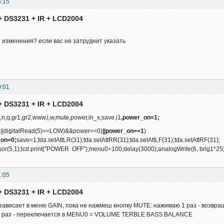
5:15
+ DS3231 + IR + LCD2004
и изменения? если вас не затруднит указать
0:01
+ DS3231 + IR + LCD2004
1,n,q,gr1,gr2,www,i,w,mute,power,in_x,save,i1
,power_on=1;
R_8||digitalRead(5)==LOW)&&power==0)
||power_on==1
)
on=0;
save=1;tda.setAttLR(31);tda.setAttRR(31);tda.setAttLF(31);tda.setAttRF(31);
or(5,1);lcd.print("POWER OFF");menu0=100;delay(3000);analogWrite(6, brig1*25);}
1:05
+ DS3231 + IR + LCD2004
 зависает в меню GAIN, пока не нажмеш кнопку MUTE: нажимаю 1 раз - возвра
 раз - переключается в MENU0 = VOLUME TERBLE BASS BALANCE