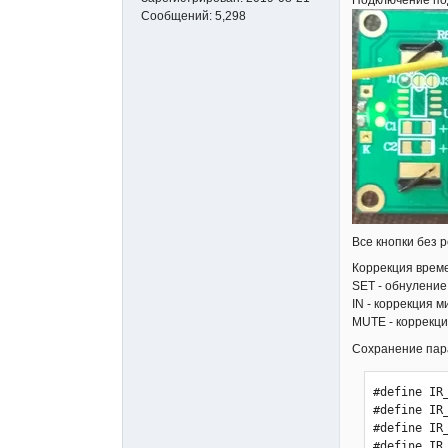
Подключение под
Сообщений:
5,298
Все кнопки без 
Коррекция време
SET - обнуление
IN - коррекция м
MUTE - коррекци
Сохранение пар
#define IR_1 0x33B8A05F // Кнопка вверх
#define IR_2 0x33B8609F // Кнопка вниз
#define IR_3 0x33B810EF // Кнопка >
#define IR_4 0x33B8E01F // Кнопка <
#define IR_5 0x33B850AF // Кнопка IN
#define IR_6 0x33B844BB // Кнопка SET
#define IR_7 0x33B8946B // Кнопка MUTE
#define IR_8 0x33B800FF // Кнопка STANDBY (POWER)

#include <Wire.h> 
#include <TDA7313.h>            // http://rcl-radio.ru/wp-content/uploads/2019/05/TDA7313-1.zip
#include <Wire.h> 
#include <LiquidCrystal_I2C.h>  // http://forum.rcl-radio.ru/misc.php?action=pan_download&item=45&download=1
#include <Encoder.h>            // http://rcl-radio.ru/wp-content/uploads/2019/05/Encoder.zip    
#include <EEPROM.h>
#include <MsTimer2.h>           // http://rcl-radio.ru/wp-content/uploads/2018/11/MsTimer2.zip       
#include <boarddefs.h>          // входит в состав библиотеки IRremote
#include <IRremote.h>           // http://rcl-radio.ru/wp-content/uploads/2019/06/IRremote.zip
#include <DS3231.h>
   DS3231 clock;RTCDateTime DateTime;
   TDA7313 tda;
   LiquidCrystal_I2C lcd(0x27,20,4);  // Устанавливаем дисплей
   IRrecv irrecv(12); // указываем вывод модуля IR приемника
   Encoder myEnc(9, 8);// DT, CLK
   decode_results ir; 
      int menu,menu0,menu1,vol,bass,treb,in,balans,balans_d,vol_d,bass_d,treb_d,temp0,par,hour,minut,secon,z_old,gain0,loud;
      int gain1,gain2,gain3,brig0,brig1;
      byte w2[4],z,z0,z1,n,q,gr1,gr2,www,i,w,mute,power,in_x,save,i1;
      unsigned long time0,oldPosition  = -999,newPosition,times_in;
      int att_lr,att_rr,att_lf,att_rf;
      byte mesto2[7]={0,10,0,10,6,0,10};
      byte mesto3[7]={0,0,1,1,2,3,3};

void setup() {
  irrecv.enableIRIn();lcd.init();lcd.backlight();clock.begin();Serial.begin(9600);
  pinMode(10,INPUT);  // МЕНЮ КНОПКА SW энкодера
  pinMode(2,INPUT_PULLUP);   // КНОПКА SET
  pinMode(3,INPUT_PULLUP);   // КНОПКА IN
  pinMode(4,INPUT_PULLUP);   // КНОПКА MUTE
  pinMode(5,INPUT_PULLUP);   // КНОПКА STANDBY
  pinMode(7,OUTPUT);  // ВЫХОД УПРАВЛЕНИЯ STANDBY
  pinMode(6,OUTPUT);  // ВЫХОД УПРАВЛЕНИЯ ПОДСВЕТКОЙ
  analogWrite(6, 200);// больше 200 не делать
  lcd.setCursor(1,1);lcd.print("Sound Processor");lcd.setCursor(1,2);lcd.print("TDA7313"); delay(2000);lcd.clear();
  MsTimer2::set(3, to_Timer);MsTimer2::start();
  //  clock.setDateTime(__DATE__, __TIME__); // Устанавливаем время на часах, основываясь на времени компиляции скетча
  if(EEPROM.read(100)!=0){for(int i=0;i<101;i++){EEPROM.update(i,0);}}// очистка памяти при первом включении  
  vol = EEPROM.read(0);treb = EEPROM.read(1)-7;bass = EEPROM.read(2)-7;in = EEPROM.read(3);
  gain1 = EEPROM.read(6);gain2 = EEPROM.read(7);
  att_lr = EEPROM.read(20);att_rr = EEPROM.read(21);att_lf = EEPROM.read(22);att_rf = EEPROM.read(23);
 