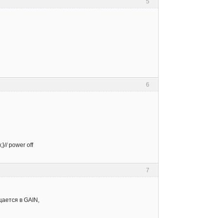
5
6
// power off
7
щается в GAIN,