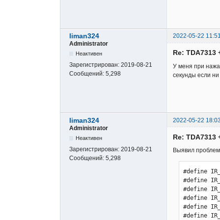
liman324
2022-05-22 11:5
Administrator
Re: TDA7313 
Неактивен
Зарегистрирован:
2019-08-21
У меня при нажа
Сообщений:
5,298
секунды если ни
liman324
2022-05-22 18:0
Administrator
Re: TDA7313 
Неактивен
Зарегистрирован:
2019-08-21
Выявил проблем
Сообщений:
5,298
#define IR_1 0x33B8A05F // Кнопка вверх
#define IR_2 0x33B8609F // Кнопка вниз
#define IR_3 0x33B810EF // Кнопка >
#define IR_4 0x33B8E01F // Кнопка <
#define IR_5 0x33B850AF // Кнопка IN
#define IR_6 0x33B844BB // Кнопка SET
#define IR_7 0x33B8946B // Кнопка MUTE
#define IR_8 0x33B800FF // Кнопка STANDBY (POWER)

#include <Wire.h> 
#include <TDA7313.h>            // http://rcl-radio.ru/wp-content/uploads/2019/05/TDA7313-1.zip
#include <Wire.h> 
#include <LiquidCrystal_I2C.h>  // http://forum.rcl-radio.ru/misc.php?action=pan_download&item=45&download=1
#include <Encoder.h>            // http://rcl-radio.ru/wp-content/uploads/2019/05/Encoder.zip    
#include <EEPROM.h>
#include <MsTimer2.h>           // http://rcl-radio.ru/wp-content/uploads/2018/11/MsTimer2.zip       
#include <boarddefs.h>          // входит в состав библиотеки IRremote
#include <IRremote.h>           // http://rcl-radio.ru/wp-content/uploads/2019/06/IRremote.zip
#include <DS3231.h>
   DS3231 clock;RTCDateTime DateTime;
   TDA7313 tda;
   LiquidCrystal_I2C lcd(0x27,20,4);  // Устанавливаем дисплей
   IRrecv irrecv(12); // указываем вывод модуля IR приемника
   Encoder myEnc(9, 8);// DT, CLK
   decode_results ir; 
      int menu,menu0,menu1,vol,bass,treb,in,balans,balans_d,vol_d,bass_d,treb_d,temp0,par,hour,minut,secon,z_old,gain0,loud;
      int gain1,gain2,gain3,brig0,brig1;
      byte w2[4],z,z0,z1,n,q,gr1,gr2,www,i,w,mute,power,in_x,save,i1,power_on=1;
      unsigned long time0,oldPosition  = -999,newPosition,times_in;
      int att_lr,att_rr,att_lf,att_rf;
      byte mesto2[7]={0,10,0,10,6,0,10};
      byte mesto3[7]={0,0,1,1,2,3,3};

void setup() {
  irrecv.enableIRIn();lcd.init();lcd.backlight();clock.begin();Serial.begin(9600);
  pinMode(10,INPUT);  // МЕНЮ КНОПКА SW энкодера
  pinMode(2,INPUT_PULLUP);   // КНОПКА SET
  pinMode(3,INPUT_PULLUP);   // КНОПКА IN
  pinMode(4,INPUT_PULLUP);   // КНОПКА MUTE
  pinMode(5,INPUT_PULLUP);   // КНОПКА STANDBY
  pinMode(7,OUTPUT);  // ВЫХОД УПРАВЛЕНИЯ STANDBY
  pinMode(6,OUTPUT);  // ВЫХОД УПРАВЛЕНИЯ ПОДСВЕТКОЙ
  analogWrite(6, 200);// больше 200 не делать
  lcd.setCursor(1,1);lcd.print("Sound Processor");lcd.setCursor(1,2);lcd.print("TDA7313"); delay(2000);lcd.clear();
  MsTimer2::set(3, to_Timer);MsTimer2::start();
  //  clock.setDateTime(__DATE__, __TIME__); // Устанавливаем время на часах, основываясь на времени компиляции скетча
  if(EEPROM.read(100)!=0){for(int i=0;i<101;i++){EEPROM.update(i,0);}}// очистка памяти при первом включении  
  vol = EEPROM.read(0);treb = EEPROM.read(1)-7;bass = EEPROM.read(2)-7;in = EEPROM.read(3);
  gain1 = EEPROM.read(6);gain2 = EEPROM.read(7);
  att_lr = EEPROM.read(20);att_rr = EEPROM.read(21);att_lf = EEPROM.read(22);att_rf = EEPROM.