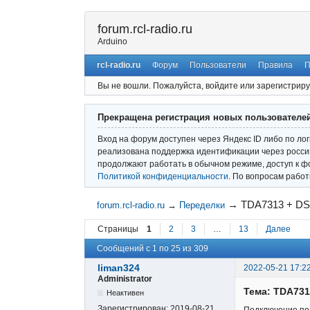
forum.rcl-radio.ru
Arduino
rcl-radio.ru
Форум
Пользователи
Правила
П
Вы не вошли.
Пожалуйста, войдите или зарегистриру
Прекращена регистрация новых пользователе
Вход на форум доступен через Яндекс ID либо по ло
реализована поддержка идентификации через россий
продолжают работать в обычном режиме, доступ к ф
Политикой конфиденциальности
. По вопросам рабо
→
TDA7313 + DS
forum.rcl-radio.ru
→
Переделки
Страницы
1
2
3
…
13
Далее
Сообщений с 1 по 25 из 309
liman324
2022-05-21 17:2
Administrator
Тема: TDA731
Неактивен
Зарегистрирован:
2019-08-21