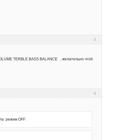
3
 = VOLUME TERBLE BASS BALANCE , желательно чтоб
4
ла режим OFF.