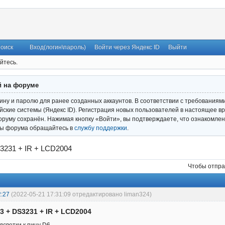
оиск
Вход(логин\пароль)
Войти через Яндекс ID
Выйти
йтесь.
й на форуме
гину и паролю для ранее созданных аккаунтов. В соответствии с требованиям
ские системы (Яндекс ID). Регистрация новых пользователей в настоящее вр
оруму сохранён. Нажимая кнопку «Войти», вы подтверждаете, что ознакомлен
ты форума обращайтесь в
службу поддержки
.
3231 + IR + LCD2004
Чтобы отпра
2:27
(2022-05-21 17:31:09 отредактировано liman324)
3 + DS3231 + IR + LCD2004