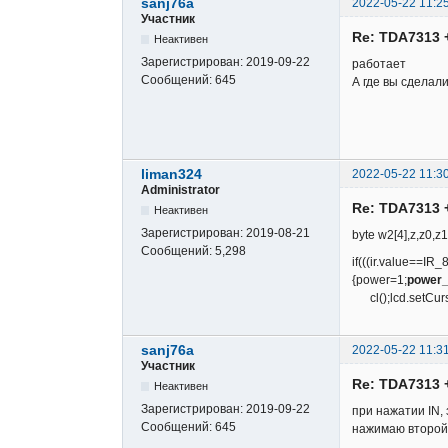
sanj76a
2022-05-22 11:2
Участник
Re: TDA7313 
Неактивен
Зарегистрирован:
2019-09-22
работает
Сообщений:
645
А где вы сделал
liman324
2022-05-22 11:3
Administrator
Re: TDA7313 
Неактивен
Зарегистрирован:
2019-08-21
byte w2[4],z,z0,z
Сообщений:
5,298
if(((ir.value==I
{power=1;
power_
cl();lcd.setCurs
sanj76a
2022-05-22 11:3
Участник
Re: TDA7313 
Неактивен
Зарегистрирован:
2019-09-22
при нажатии IN,
Сообщений:
645
нажимаю второй