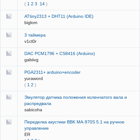
(
1
2
3
14
)
ATtiny2313 + DHT11 (Arduino IDE)
biglom
3 таймера
v1ct0r
DAC PCM1796 + CS8416 (Arduino)
gabiivg
PGA2311+ arduino+encoder
yuraword
(
1
2
)
Эмулятор датчика положения коленчатого вала и
распредвала
sabicoha
Переделка акустики BBK MA-970S 5.1 на ручное
управление
ER