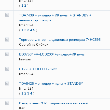
liman324
(
1
2
)
TDA7439 + энкодер + ИК пульт + STANDBY +
анализатор спектра
liman324
(
1
2
3
4
5
)
Терморегулятор на сдвиговых регистрах 74НС595
Сергей из Сибири
BD37534FV+LCD2004+энкодер+ИК пульт
lisiyivan
PT2257 + OLED 128x32
liman324
TDA8425 + энкодер + пульт + STANDBY
liman324
(
1
2
3
4
)
Измеритель СО2 с управлением вытяжкой
Karl