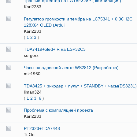
Транзистортестер на LGT8F328P ( компиляция)
Karl2233
Регулятор громкости и тембра на LC75341 + 0.96' I2C
128X64 OLED (Ardui
Karl2233
(
1
2
3
)
TDA7419+oled+IR на ESP32C3
sergerz
Часы на адресной ленте WS2812 (Разработка)
mic1960
TDA8425 + энкодер + пульт + STANDBY + часы(DS3231)
liman324
(
1
2
3
6
)
Проблема с компиляцией проекта
Karl2233
PT2323+TDA7448
Ti-Oo