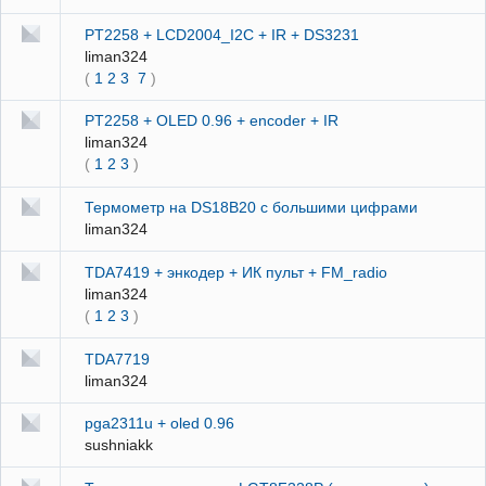
PT2258 + LCD2004_I2C + IR + DS3231
liman324
(
1
2
3
7
)
PT2258 + OLED 0.96 + encoder + IR
liman324
(
1
2
3
)
Термометр на DS18B20 с большими цифрами
liman324
TDA7419 + энкодер + ИК пульт + FM_radio
liman324
(
1
2
3
)
TDA7719
liman324
pga2311u + oled 0.96
sushniakk