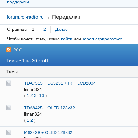
поддержки
.
→
Переделки
forum.rcl-radio.ru
Страницы
1
2
Далее
Чтобы начать тему, нужно
войти
или
зарегистрироваться
РСС
Темы с 1 по 30 из 41
Темы
TDA7313 + DS3231 + IR + LCD2004
liman324
(
1
2
3
13
)
TDA8425 + OLED 128x32
liman324
(
1
2
)
M62429 + OLED 128x32