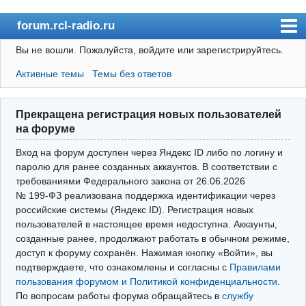
forum.rcl-radio.ru
Вы не вошли.
Пожалуйста, войдите или зарегистрируйтесь.
rcl-radio.ru
Активные темы
Темы без ответов
Форум
Пользователи
Прекращена регистрация новых пользователей
Правила
на форуме
Поиск
Вход на форум доступен через Яндекс ID либо по логину и
паролю для ранее созданных аккаунтов. В соответствии с
требованиями Федерального закона от 26.06.2026
Вход(логин\пароль)
№ 199‑ФЗ реализована поддержка идентификации через
российские системы (Яндекс ID). Регистрация новых
Войти через Яндекс ID
пользователей в настоящее время недоступна. Аккаунты,
Выйти
созданные ранее, продолжают работать в обычном режиме,
доступ к форуму сохранён. Нажимая кнопку «Войти», вы
подтверждаете, что ознакомлены и согласны с
Правилами
пользования форумом и Политикой конфиденциальности
.
По вопросам работы форума обращайтесь в
службу