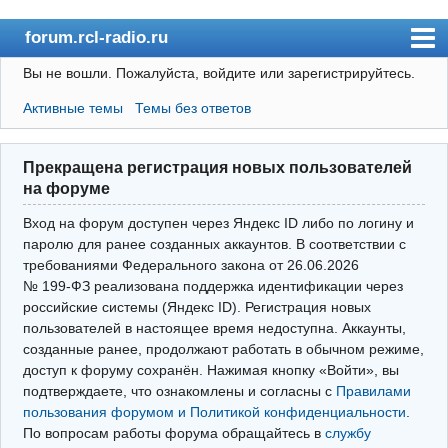
forum.rcl-radio.ru
Вы не вошли.
Пожалуйста, войдите или зарегистрируйтесь.
rcl-radio.ru
Активные темы
Темы без ответов
Форум
Пользователи
Прекращена регистрация новых пользователей
Правила
на форуме
Поиск
Вход на форум доступен через Яндекс ID либо по логину и
паролю для ранее созданных аккаунтов. В соответствии с
требованиями Федерального закона от 26.06.2026
Вход(логин\пароль)
№ 199‑ФЗ реализована поддержка идентификации через
российские системы (Яндекс ID). Регистрация новых
Войти через Яндекс ID
пользователей в настоящее время недоступна. Аккаунты,
Выйти
созданные ранее, продолжают работать в обычном режиме,
доступ к форуму сохранён. Нажимая кнопку «Войти», вы
подтверждаете, что ознакомлены и согласны с
Правилами
пользования форумом и Политикой конфиденциальности
.
По вопросам работы форума обращайтесь в
службу