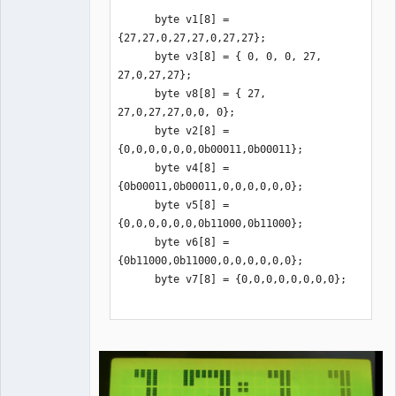
      byte 
      byte v1[8] = 
i,d1,d2,d3,d4,d5,d6,d7,d8,d9,d10,d11,d
{27,27,0,27,27,0,27,27};

12,d13,d14,d15,d16,e1,e2,e3,e4;

      byte v3[8] = { 0, 0, 0, 27, 
27,0,27,27};

   void setup(){ Wire.begin(); 
      byte v8[8] = { 27, 
clock.begin();clock.setOutput(DS3231_1
27,0,27,27,0,0, 0};

HZ);

      byte v2[8] = 
    pinMode(2,INPUT); // SQW

{0,0,0,0,0,0,0b00011,0b00011};  

    //clock.setDateTime(__DATE__, 
      byte v4[8] = 
__TIME__);// установка времени 

{0b00011,0b00011,0,0,0,0,0,0};

    lcd.init();lcd.backlight();// 
      byte v5[8] = 
Включаем подсветку дисплея

{0,0,0,0,0,0,0b11000,0b11000};  

    lcd.createChar(1, 
      byte v6[8] = 
v1);lcd.createChar(2, 
{0b11000,0b11000,0,0,0,0,0,0};

v2);lcd.createChar(3, 
      byte v7[8] = {0,0,0,0,0,0,0,0};   

v3);lcd.createChar(4, v4);

    lcd.createChar(5, 
v5);lcd.createChar(6, 
v6);lcd.createChar(7, 
v7);lcd.createChar(8, v8);

   }
