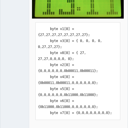
   void loop(){

    DateTime=clock.getDateTime();

     a[0]=DateTime.hour/10;

     a[1]=DateTime.hour%10;

      byte v1[8] = 
     a[2]=DateTime.minute/10;

{27,27,27,27,27,27,27,27};

     a[3]=DateTime.minute%10;

      byte v3[8] = { 0, 0, 0, 0, 
0,27,27,27};

  if(digitalRead(2)==HIGH){

      byte v8[8] = { 27, 
27,27,0,0,0,0, 0};

lcd.setCursor(9,0);lcd.write((uint8_t)
      byte v2[8] = 
2);lcd.setCursor(9,1);lcd.write((uint8
{0,0,0,0,0,0,0b00011,0b00011};  

_t)4);lcd.setCursor(10,0);lcd.write((u
      byte v4[8] = 
int8_t)5);lcd.setCursor(10,1);lcd.writ
{0b00011,0b00011,0,0,0,0,0,0};

e((uint8_t)6);

      byte v5[8] = 
{0,0,0,0,0,0,0b11000,0b11000};  

lcd.setCursor(9,2);lcd.write((uint8_t)
      byte v6[8] = 
2);lcd.setCursor(9,3);lcd.write((uint8
{0b11000,0b11000,0,0,0,0,0,0};

_t)4);lcd.setCursor(10,2);lcd.write((u
      byte v7[8] = {0,0,0,0,0,0,0,0}; 
int8_t)5);lcd.setCursor(10,3);lcd.writ
e((uint8_t)6);
