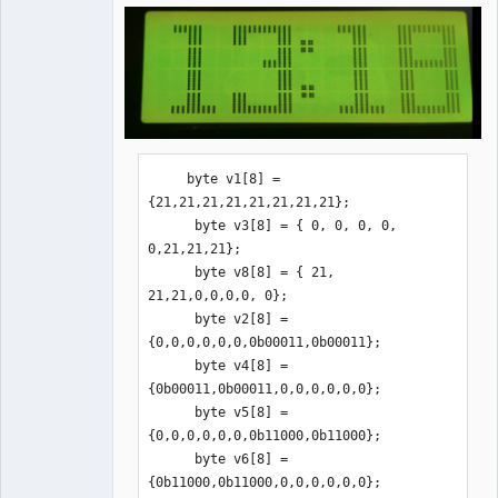
 for(i=0;i<4;i++){

      switch(i){

        case 0: 
e1=0,e2=1,e3=2;e4=3;break;

        case 1: 
e1=5,e2=6,e3=7;e4=8;break;

     byte v1[8] = 
        case 2: 
{21,21,21,21,21,21,21,21};

e1=11,e2=12,e3=13;e4=14;break;

      byte v3[8] = { 0, 0, 0, 0, 
        case 3: 
0,21,21,21};

e1=16,e2=17,e3=18;e4=19;break; 

      byte v8[8] = { 21, 
        }

21,21,0,0,0,0, 0};

      byte v2[8] = 
      switch(a[i]){

{0,0,0,0,0,0,0b00011,0b00011};  

        case 0: d1=1,d2=8,d3=8,d4=1, 
      byte v4[8] = 
d5=1,d6=7,d7=16,d8=1, 
{0b00011,0b00011,0,0,0,0,0,0};

d9=1,d10=7,d11=7,d12=1, 
      byte v5[8] = 
d13=1,d14=3,d15=3,d16=1; break;

{0,0,0,0,0,0,0b11000,0b11000};  

        case 1: d1=16,d2=8,d3=1,d4=7, 
      byte v6[8] = 
d5=7,d6=7,d7=1,d8=7, 
{0b11000,0b11000,0,0,0,0,0,0};

d9=16,d10=7,d11=1,d12=7, 