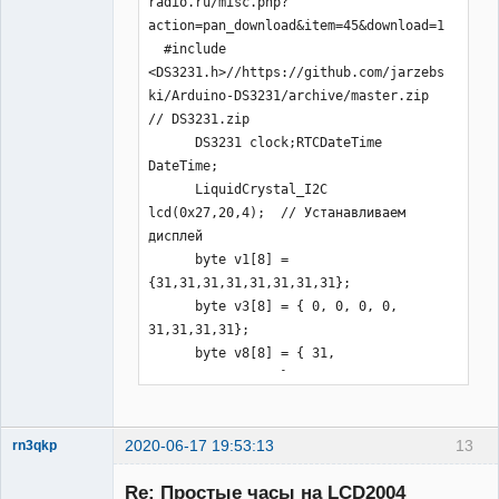
radio.ru/misc.php?
   void setup(){ Wire.begin(); 
action=pan_download&item=45&download=1

clock.begin(); 

  #include 
    bme.begin(0x76);

<DS3231.h>//https://github.com/jarzebs
    temp.begin(); 
ki/Arduino-DS3231/archive/master.zip 
temp.setResolution(9);//9 бит   

// DS3231.zip

    //clock.setDateTime(__DATE__, 
      DS3231 clock;RTCDateTime 
__TIME__);

DateTime;

    lcd.init();lcd.backlight();// 
      LiquidCrystal_I2C 
Включаем подсветку дисплея

lcd(0x27,20,4);  // Устанавливаем 
    lcd.createChar(1, 
дисплей    

v1);lcd.createChar(2, 
      byte v1[8] = 
v2);lcd.createChar(3, 
{31,31,31,31,31,31,31,31};

v3);lcd.createChar(4, 
      byte v3[8] = { 0, 0, 0, 0, 
v4);lcd.createChar(5, 
31,31,31,31};

v5);lcd.createChar(6, 
      byte v8[8] = { 31, 
v6);lcd.createChar(7, 
31,31,31,0,0,0, 0};

v7);lcd.createChar(8, v8);

      byte v2[8] = 
   }

{0,0,0,0,0,0,0b00011,0b00011};  

2020-06-17 19:53:13
13
      byte v4[8] = 
rn3qkp
   void loop(){

Участник
{0b00011,0b00011,0,0,0,0,0,0};

    if(DateTime.second==0)
Re: Простые часы на LCD2004
Неактивен
      byte v5[8] = 
{temp.requestTemperatures();}
