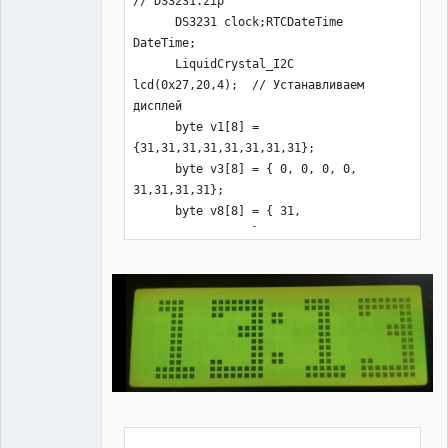
// DS3231.zip

      DS3231 clock;RTCDateTime 
DateTime;

      LiquidCrystal_I2C 
lcd(0x27,20,4);  // Устанавливаем 
дисплей    

      byte v1[8] = 
{31,31,31,31,31,31,31,31};

      byte v3[8] = { 0, 0, 0, 0, 
31,31,31,31};

      byte v8[8] = { 31, 
31,31,31,0,0,0, 0};

      byte v2[8] = 
{0,0,0,0,0,0,0b00011,0b00011};  

      byte v4[8] = 
{0b00011,0b00011,0,0,0,0,0,0};

      byte v5[8] = 
{0,0,0,0,0,0,0b11000,0b11000};  

      byte v6[8] = 
{0b11000,0b11000,0,0,0,0,0,0};

      byte v7[8] = {0,0,0,0,0,0,0,0};      

      int a[4];
