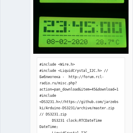
   void setup(){ Wire.begin(); 
clock.begin();clock.setOutput(DS3231_1
HZ);

    pinMode(2,INPUT); // SQW

    //clock.setDateTime(__DATE__, 
__TIME__);// установка времени 

    lcd.init();lcd.backlight();// 
Включаем подсветку дисплея

    lcd.createChar(1, 
v1);lcd.createChar(2, 
#include <Wire.h> 

v2);lcd.createChar(3, 
#include <LiquidCrystal_I2C.h> //
v3);lcd.createChar(4, v4);

Библиотека -  http://forum.rcl-
    lcd.createChar(5, 
radio.ru/misc.php?
v5);lcd.createChar(6, 
action=pan_download&item=45&download=1

v6);lcd.createChar(7, 
#include 
v7);lcd.createChar(8, v8);

<DS3231.h>//https://github.com/jarzebs
   }

ki/Arduino-DS3231/archive/master.zip 
// DS3231.zip

   void loop(){

      DS3231 clock;RTCDateTime 
    DateTime=clock.getDateTime();

DateTime;

      LiquidCrystal_I2C 