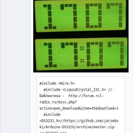
#include <Wire.h> 

  #include <LiquidCrystal_I2C.h> //
Библиотека -  http://forum.rcl-
radio.ru/misc.php?
action=pan_download&item=45&download=1

  #include 
<DS3231.h>//https://github.com/jarzebs
ki/Arduino-DS3231/archive/master.zip 