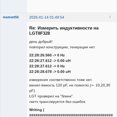
2026-01-14 01:49:54
7
mamont56
Новый
участник
Re: Измерить индуктивности на
Неактивен
LGT8F328
день добрый!
повторил конструкцию, генерации нет.
22:28:26.560 -> 0 Hz
22:28:27.612 -> 0.00 uH
22:28:27.612 -> 0 Hz
22:28:28.678 -> 0.00 uH
измерения соответственно тоже нет.
менял ёмкость 120 pF, не помогло.(+- 10,20,30
pF).
LGT проверил на "блинк".
скетч транслируется без ошибок.
Writing |
##########################################