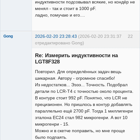
индуктивности подсовывал всякие, но кондёр не
менял - так и стоит в 1000 pF.
ладно, помучаю и его....
2026-02-20 23:28:43
(2026-02-20 23:31:37
22
Gong
отредактировано Gong)
Новый
участник
Re: Измерить индуктивности на
Неактивен
LGT8F328
Повторил. Для определённых задач вещь
шикарная. Автору - огромное спасибо!
Из недостатков... Ээээ... Точность. Подобрал
детали по LCR-T4 с точностью около процента.
В контуре стоит 992 pF. Понятно, что LCR не
прецизионен. Но пришлось в контур добавлять
параллельно ещё 2700 pF. Тогда 1 миллигенри
эталона EC24 стал 982 микрогенри. А вот 10
микрогенри - 15.
Можно и в скетче поправить, но мне проще
было подпаять.