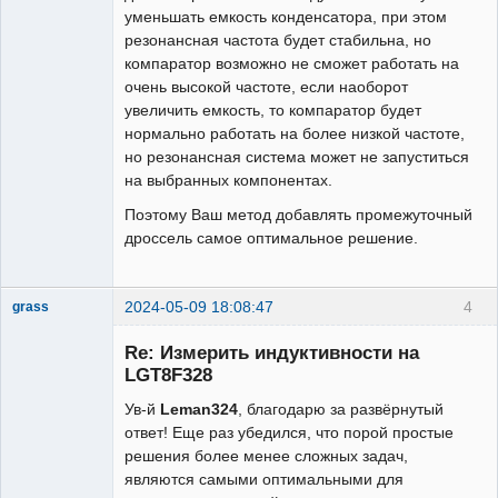
  /*

уменьшать емкость конденсатора, при этом
  C0BG C0PS0 Источник входного сигнала 
резонансная частота будет стабильна, но
AC0

компаратор возможно не сможет работать на
  0    0     AC0P

очень высокой частоте, если наоборот
  0    1     ACXP

увеличить емкость, то компаратор будет
  1    0     DAO

нормально работать на более низкой частоте,
  */

но резонансная система может не запуститься
  delay(100);

на выбранных компонентах.
}

Поэтому Ваш метод добавлять промежуточный
void loop() {

дроссель самое оптимальное решение.
 float l_iz = 
1/(4*3.14*3.14*f_out*f_out*CAP*pow(10,
-12))*1000000.0;

2024-05-09 18:08:47
4
grass
Новый
 if(l_iz>100000||l_iz<0){l_iz=0;}

участник
Re: Измерить индуктивности на
 Serial.print(l_iz,2);Serial.println(" 
Неактивен
LGT8F328
uH");

 Serial.print(f_out);Serial.println(" 
Ув-й
Leman324
, благодарю за развёрнутый
Hz");

ответ! Еще раз убедился, что порой простые
  u8g.firstPage(); do {

решения более менее сложных задач,
являются самыми оптимальными для
u8g.setFont(u8g_font_profont29r);u8g.s