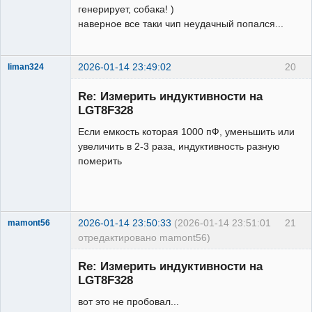
генерирует, собака! )
наверное все таки чип неудачный попался...
2026-01-14 23:49:02
20
liman324
Administrator
Re: Измерить индуктивности на
Неактивен
LGT8F328
Если емкость которая 1000 пФ, уменьшить или
увеличить в 2-3 раза, индуктивность разную
померить
2026-01-14 23:50:33
(2026-01-14 23:51:01
21
mamont56
отредактировано mamont56)
Новый
участник
Re: Измерить индуктивности на
Неактивен
LGT8F328
вот это не пробовал...