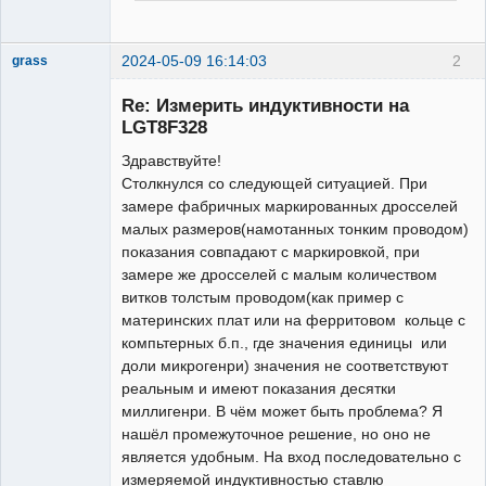
подтягивающий резистор на PD5 (вход 
T1)

2024-05-09 16:14:03
2
  // TIMER_1 INPUT T1

grass
Новый
  TCCR1A = 0;TCCR1B = 0;TCNT1=0;

участник
Re: Измерить индуктивности на
  TCCR1B = (1 << CS12) | (1 << CS11) | 
Неактивен
LGT8F328
(1 << CS10);

  TIMSK1 = (1 << TOIE1);

Здравствуйте!
  TCKCSR = (1 << F2XEN) | (1 << 
Столкнулся со следующей ситуацией. При
TC2XS1);

замере фабричных маркированных дросселей
// TIMER_3 1 SEC

малых размеров(намотанных тонким проводом)
// (32000000/((31249+1)x1024))=1 Hz

показания совпадают с маркировкой, при
  TCCR3A = 0;

замере же дросселей с малым количеством
  TCCR3B = 0;

витков толстым проводом(как пример с
  TCNT3=0;

материнских плат или на ферритовом кольце с
  TCCR3B = (1 << CS32) |(1 << CS30) | 
компьтерных б.п., где значения единицы или
(1 << WGM32);

доли микрогенри) значения не соответствуют
  TIMSK3 = (1 << OCIE3A);

реальным и имеют показания десятки
  OCR3A = CAL;

миллигенри. В чём может быть проблема? Я
// TIMER_2 OUTPUT 8 MHz

нашёл промежуточное решение, но оно не
TCCR2A = 0;TCCR2B = 0;TCNT2=0;

является удобным. На вход последовательно с
  TCCR2A = 1 << COM2A0 |1 << WGM21;

измеряемой индуктивностью ставлю