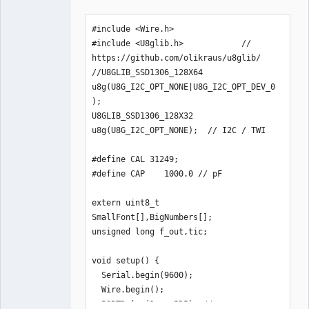
#include <Wire.h> 

#include <U8glib.h>            // 
https://github.com/olikraus/u8glib/

//U8GLIB_SSD1306_128X64 
u8g(U8G_I2C_OPT_NONE|U8G_I2C_OPT_DEV_0
);

U8GLIB_SSD1306_128X32 
u8g(U8G_I2C_OPT_NONE);  // I2C / TWI 

#define CAL 31249; 

#define CAP    1000.0 // pF

extern uint8_t 
SmallFont[],BigNumbers[];

unsigned long f_out,tic;

void setup() {

  Serial.begin(9600);

  Wire.begin();

  PORTD |= (1 << PD5); // 