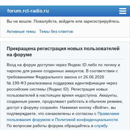
forum.rcl-radio.ru
Вы не вошли.
Пожалуйста, войдите или зарегистрируйтесь.
rcl-radio.ru
Активные темы
Темы без ответов
Форум
Пользователи
Прекращена регистрация новых пользователей
Правила
на форуме
Поиск
Вход на форум доступен через Яндекс ID либо по логину и
паролю для ранее созданных аккаунтов. В соответствии с
требованиями Федерального закона от 26.06.2026
Вход(логин\пароль)
№ 199‑ФЗ реализована поддержка идентификации через
российские системы (Яндекс ID). Регистрация новых
Войти через Яндекс ID
пользователей в настоящее время недоступна. Аккаунты,
Выйти
созданные ранее, продолжают работать в обычном режиме,
доступ к форуму сохранён. Нажимая кнопку «Войти», вы
подтверждаете, что ознакомлены и согласны с
Правилами
пользования форумом и Политикой конфиденциальности
.
По вопросам работы форума обращайтесь в
службу