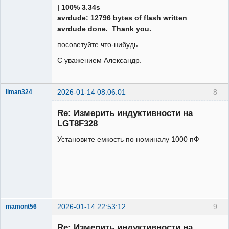
| 100% 3.34s
avrdude: 12796 bytes of flash written
avrdude done. Thank you.
посоветуйте что-нибудь...
С уважением Александр.
2026-01-14 08:06:01
8
liman324
Administrator
Re: Измерить индуктивности на
Неактивен
LGT8F328
Установите емкость по номиналу 1000 пФ
2026-01-14 22:53:12
9
mamont56
Новый
участник
Re: Измерить индуктивности на