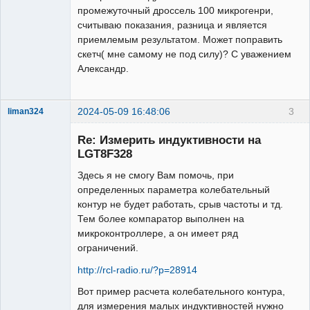
  TCCR2B = 1 << CS20;

промежуточный дроссель 100 микрогенри,
  OCR2A = 0;

считываю показания, разница и является
  C0SR = 0;C0XR=0;

приемлемым результатом. Может поправить
  C0XR |=(1<<C0OE); // C0OE[7] = 1, 
скетч( мне самому не под силу)? С уважением
выход компаратора AC0 для внешнего 
Александр.
порта PD2

  // ВЫБОР ИНВЕРСНОГО ВХОДА

  ADCSRB = 0b01000000;// ADMUX

2024-05-09 16:48:06
3
liman324
  /*

Administrator
  CME01[7] CME00[6] Источник входного 
Re: Измерить индуктивности на
Неактивен
сигнала AC0

LGT8F328
  0        0        ACXN

Здесь я не смогу Вам помочь, при
  0        1        ADMUX

определенных параметра колебательный
  1        0        DFFO

контур не будет работать, срыв частоты и тд.
  */

Тем более компаратор выполнен на
  ADMUX = 0b00000000; // CHMUX[3:0] = 
микроконтроллере, а он имеет ряд
0000 Источник входного сигнала PC0 
ограничений.
(A0)

  // ВЫБОР НЕИНВЕРСНОГО ВХОДА

http://rcl-radio.ru/?p=28914
  C0SR &=~(1<<C0BG);C0XR &=~
Вот пример расчета колебательного контура,
(1<<C0PS0);

для измерения малых индуктивностей нужно