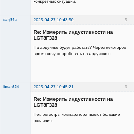
конкретных ситуаций.
etPrintPos(0,25);

    if(l_iz<1000)
{u8g.print(l_iz,2);u8g.drawStr(97,25,"
2025-04-27 10:43:50
5
sanj76a
uH");}

Участник
    if(l_iz>=1000)
Re: Измерить индуктивности на
Неактивен
{u8g.print(l_iz/1000,2);u8g.drawStr(97
LGT8F328
,25,"mH");}

На ардуинке будет работать? Через некоторое
  }while( u8g.nextPage() );

время хочу попробовать на ардуинкею
 delay(1000);

}

ISR(TIMER1_OVF_vect) {tic++;}

2025-04-27 10:45:21
6
liman324
Administrator
ISR(TIMER3_vect) {

Re: Измерить индуктивности на
  if (TIFR3 & (1 << OCF3A)){

Неактивен
LGT8F328
      TIFR3 = 1 << OCF3A;

      f_out = tic*0xFFFF + TCNT1;

Нет, регистры компаратора имеют большие
      tic=0;TCNT1=0;

различия.
  }} 