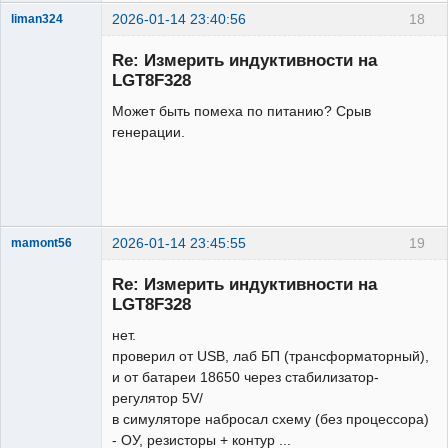
2026-01-14 23:40:56
18
liman324
Administrator
Re: Измерить индуктивности на
Неактивен
LGT8F328
Может быть помеха по питанию? Срыв
генерации.
2026-01-14 23:45:55
19
mamont56
Новый
участник
Re: Измерить индуктивности на
Неактивен
LGT8F328
нет.
проверил от USB, лаб БП (трансформаторный),
и от батареи 18650 через стабилизатор-
регулятор 5V/
в симуляторе набросал схему (без процессора)
- ОУ, резисторы + контур ...