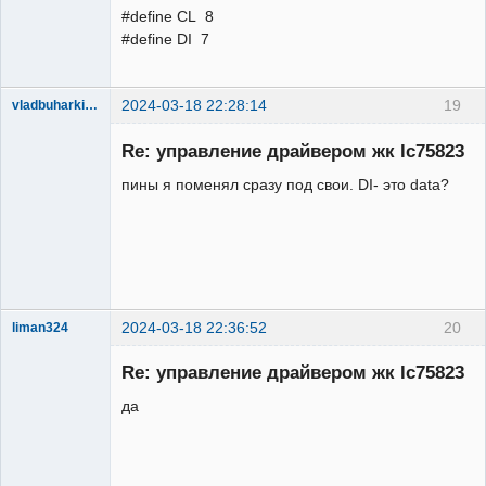
every fixed as (0B01000001), see if 
#define CL 8
clk finish LOW or HIGH Very important!

#define DI 7
      delayMicroseconds(1);

      // On the 75878 the message have 
2024-03-18 22:28:14
19
first 16*8 bits more 8 times to 
vladbuharkin20
Участник
performe 128 bits(last byte is 
Re: управление драйвером жк lc75823
Неактивен
control: 0BXXX00000)

пины я поменял сразу под свои. DI- это data?
send_char_without(0B11111111);  
send_char_without(0B11111111); //   
1:8     -9:16// 

send_char_without(0B11111111);  
2024-03-18 22:36:52
20
liman324
send_char_without(0B11111111); //  
Administrator
17:24    -25:32// 

Re: управление драйвером жк lc75823
Неактивен
send_char_without(0B11111111);  
да
send_char_without(0B11111111); //  
33:40    -41:48//
