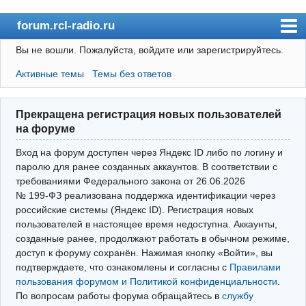
forum.rcl-radio.ru
Вы не вошли.
Пожалуйста, войдите или зарегистрируйтесь.
rcl-radio.ru
Активные темы
Темы без ответов
Форум
Пользователи
Прекращена регистрация новых пользователей
Правила
на форуме
Поиск
Вход на форум доступен через Яндекс ID либо по логину и
паролю для ранее созданных аккаунтов. В соответствии с
требованиями Федерального закона от 26.06.2026
Вход(логин\пароль)
№ 199‑ФЗ реализована поддержка идентификации через
российские системы (Яндекс ID). Регистрация новых
Войти через Яндекс ID
пользователей в настоящее время недоступна. Аккаунты,
Выйти
созданные ранее, продолжают работать в обычном режиме,
доступ к форуму сохранён. Нажимая кнопку «Войти», вы
подтверждаете, что ознакомлены и согласны с
Правилами
пользования форумом и Политикой конфиденциальности
.
По вопросам работы форума обращайтесь в
службу