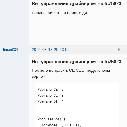
Re: управление драйвером жк lc75823
Неактивен
     digitalWrite(CL,HIGH);

     }  

тишина, ничего не происходит
     digitalWrite(CE,HIGH);

// data 156 bit

     digitalWrite(CL,HIGH);

     for(int i = 0; i <= 155; i++){

     digitalWrite(CL,LOW);

     digitalWrite(DI, (1 >> i) & 1);

2024-03-18 20:43:02
5
liman324
     digitalWrite(CL,HIGH);

Administrator
     }  

Re: управление драйвером жк lc75823
Неактивен
// control data 4 bit     

for(int i = 0; i <= 4; i++){

Немного поправил, CE CL DI подключены
     digitalWrite(CL,LOW);

верно?
     digitalWrite(DI, (contr >> i) & 
1);

#define CE  2

     digitalWrite(CL,HIGH);

#define CL  3

     }  

#define DI  4

     digitalWrite(CE,LOW);

  }  
void setup() {

  pinMode(CE, OUTPUT);
