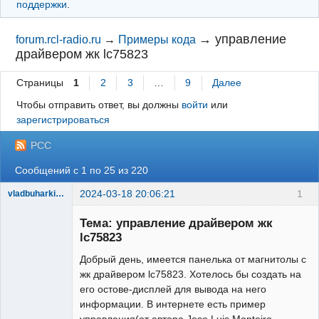
поддержки
.
→
управление
forum.rcl-radio.ru
→
Примеры кода
драйвером жк lc75823
Страницы
1
2
3
…
9
Далее
Чтобы отправить ответ, вы должны
войти
или
зарегистрироваться
РСС
Сообщений с 1 по 25 из 220
2024-03-18 20:06:21
1
vladbuharkin20
Участник
Тема: управление драйвером жк
Неактивен
lc75823
Добрый день, имеется панелька от магнитолы с
жк драйвером lc75823. Хотелось бы создать на
его остове-дисплей для вывода на него
информации. В интернете есть пример