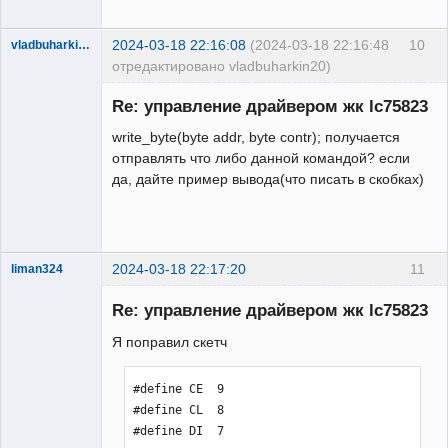
{

    }

  /// addr 8 bit

    else{ //if bitwise and resolves to 
2024-03-18 22:16:08
(2024-03-18 22:16:48
10
vladbuharkin20
false

отредактировано vladbuharkin20)
digitalWrite(CE,LOW);delayMicroseconds
      digitalWrite(VFD_in, LOW);

Участник
(5);

      //Serial.print(0);

Re: управление драйвером жк lc75823
Неактивен
   for(int i = 7; i >= 0; i--){

    }

    digitalWrite(VFD_clk,HIGH);// need 
write_byte(byte addr, byte contr); получается
digitalWrite(CL,LOW);delayMicroseconds
invert the signal to allow 8 bits is 
отправлять что либо данной командой? если
(5);

is low only send 7 bits

да, дайте пример вывода(что писать в скобках)
     digitalWrite(DI, (addr >> i) & 
    delayMicroseconds(5);

1);

    //

     digitalWrite(CL,HIGH);

    digitalWrite(VFD_ce, HIGH); // 
When strobe is low, all output is 
2024-03-18 22:17:20
11
liman324
digitalWrite(CL,LOW);delayMicroseconds
enable. If high, all output will be 
Administrator
(5);

set to low.

Re: управление драйвером жк lc75823
Неактивен
  delayMicroseconds(5);

digitalWrite(CE,HIGH);delayMicrosecond
Я поправил скетч
  }

s(5);

}

     digitalWrite(CL,LOW);

/*************************************
#define CE  9

     }  

********************************/

#define CL  8

// data 156 bit

// I h've created 3 functions to send 
#define DI  7

bit's, one with strobe, other without 