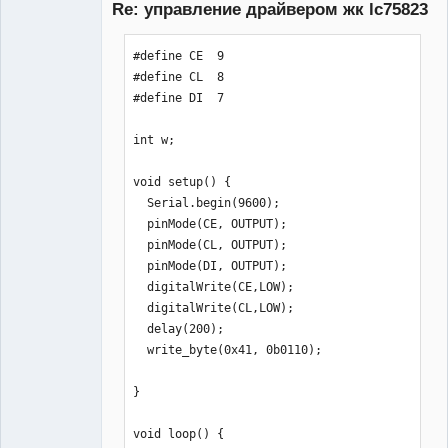
Re: управление драйвером жк lc75823
Неактивен
     digitalWrite(CL,HIGH);

#define CE  9

digitalWrite(CL,LOW);delayMicroseconds
#define CL  8

(5);

#define DI  7

     digitalWrite(CE,HIGH);

int w;

digitalWrite(CL,LOW);delayMicroseconds
(5);

void setup() {

     }  

  Serial.begin(9600);

// data 156 bit

  pinMode(CE, OUTPUT);

  pinMode(CL, OUTPUT);

digitalWrite(CL,HIGH);delayMicrosecond
  pinMode(DI, OUTPUT);

s(5);

  digitalWrite(CE,LOW);

     for(int i = 155; i >= 0; i--){

  digitalWrite(CL,LOW);

  delay(200);

digitalWrite(CL,LOW);delayMicroseconds
  write_byte(0x41, 0b0110);

(5);

     digitalWrite(DI, (1 >> i) & 1);

}

digitalWrite(CL,HIGH);delayMicrosecond
void loop() {

s(5);
