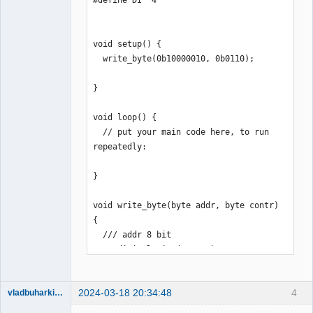
void setup() {

  write_byte(0b10000010, 0b0110);

}

void loop() {

  // put your main code here, to run 
repeatedly:

}

void write_byte(byte addr, byte contr)
{

  /// addr 8 bit

     digitalWrite(CE,LOW);

   for(int i = 0; i <= 7; i++){

     digitalWrite(CL,LOW);

2024-03-18 20:34:48
4
     digitalWrite(DI, (addr >> i) & 
vladbuharkin20
Участник
1);
