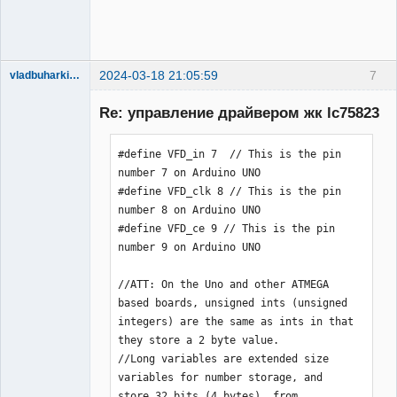
     digitalWrite(CL,LOW);

     digitalWrite(CE,HIGH);

     digitalWrite(CL,LOW);

     }  

2024-03-18 21:05:59
7
vladbuharkin20
// data 156 bit

Участник
     digitalWrite(CL,HIGH);

Re: управление драйвером жк lc75823
Неактивен
     for(int i = 0; i <= 155; i++){

     digitalWrite(CL,LOW);

#define VFD_in 7  // This is the pin 
     digitalWrite(DI, (1 >> i) & 1);

number 7 on Arduino UNO

     digitalWrite(CL,HIGH);

#define VFD_clk 8 // This is the pin 
     }  

number 8 on Arduino UNO

// control data 4 bit     

#define VFD_ce 9 // This is the pin 
for(int i = 0; i <= 4; i++){

number 9 on Arduino UNO

     digitalWrite(CL,LOW);

     digitalWrite(DI, (contr >> i) & 
//ATT: On the Uno and other ATMEGA 
1);

based boards, unsigned ints (unsigned 
     digitalWrite(CL,HIGH);

integers) are the same as ints in that 
     }  

they store a 2 byte value.

     digitalWrite(CE,LOW);

//Long variables are extended size 
     delay(10);

variables for number storage, and 
  }  
store 32 bits (4 bytes), from 