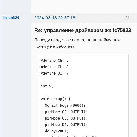
send_char_without(0B11111111);  
send_char_without(0B11111111); //  
49:56    -57:64//

2024-03-18 22:37:18
21
liman324
Administrator
send_char_without(0B11111111);  
Re: управление драйвером жк lc75823
Неактивен
send_char_without(0B11111111); //  
По коду вроде все верно, но не пойму пока
65:72    -73:80//

почему не работает
send_char_without(0B11111111);  
send_char_without(0B11111111); //  
#define CE  9

81:88    -89:96//

#define CL  8

#define DI  7

send_char_without(0B11111111);  
send_char_without(0B11111111); //  
int w;

97:104   -105:112//

void setup() {

send_char_without(0B11111111);  
  Serial.begin(9600);

send_char_without(0B11111111); // 
  pinMode(CE, OUTPUT);

113:120   -121:128// 

  pinMode(CL, OUTPUT);

  pinMode(DI, OUTPUT);

send_char_without(0B11111111);  
  delay(200);

send_char_without(0B11111111); // 