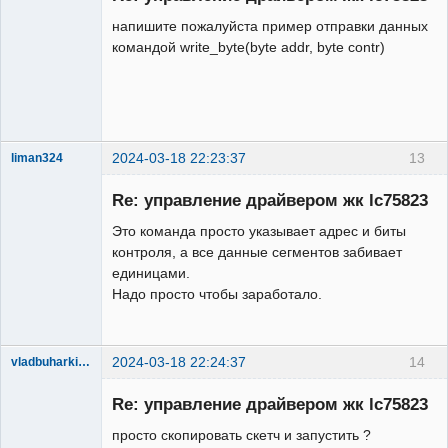
     }  

false

   for(int i = 7; i >= 0; i--){

напишите пожалуйста пример отправки данных
     digitalWrite(CE,LOW);

      digitalWrite(VFD_in, LOW);

командой write_byte(byte addr, byte contr)
     delay(10);

      //Serial.print(0);

digitalWrite(CL,LOW);delayMicroseconds
  }  
    }

(5);

    digitalWrite(VFD_clk,HIGH);// need 
     digitalWrite(DI, (addr >> i) & 
invert the signal to allow 8 bits is 
1);

is low only send 7 bits

     digitalWrite(CL,HIGH);

2024-03-18 22:23:37
13
liman324
    delayMicroseconds(5);

Administrator
  }

digitalWrite(CL,LOW);delayMicroseconds
Re: управление драйвером жк lc75823
Неактивен
}

(5);

/*************************************
Это команда просто указывает адрес и биты
********************************/

digitalWrite(CE,HIGH);delayMicrosecond
контроля, а все данные сегментов забивает
void send_char_8bit_stb(unsigned char 
s(5);

единицами.
a)

     digitalWrite(CL,LOW);

Надо просто чтобы заработало.
{

     }  

 unsigned char transmit = 15; //define 
// data 156 bit

our transmit pin

2024-03-18 22:24:37
14
vladbuharkin20
 unsigned char data = 170; //value to 
digitalWrite(CL,HIGH);delayMicrosecond
Участник
transmit, binary 10101010

s(5);

Re: управление драйвером жк lc75823
Неактивен
 unsigned char mask = 1; //our bitmask

     for(int i = 155; i >= 0; i--){

 int i = -1;

просто скопировать скетч и запустить ?