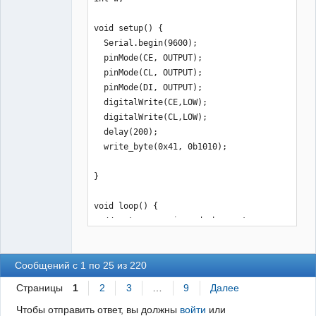
     digitalWrite(DI, (1 >> i) & 1);

     digitalWrite(CL,HIGH);

void setup() {

     } 

  Serial.begin(9600);

  pinMode(CE, OUTPUT);

// control data 4 bit     

  pinMode(CL, OUTPUT);

for(int i = 3; i >= 0; i--){

  pinMode(DI, OUTPUT);

     digitalWrite(CL,LOW);

  digitalWrite(CE,LOW);

     digitalWrite(DI, (contr >> i) & 
  digitalWrite(CL,LOW);

1);

  delay(200);

     digitalWrite(CL,HIGH);

  write_byte(0x41, 0b1010);

     } 

     digitalWrite(CE,LOW);

}

     delay(10);

  }  
void loop() {

  // put your main code here, to run 
repeatedly:

Сообщений с 1 по 25 из 220
}

Страницы
1
2
3
…
9
Далее
void write_byte(byte addr, byte contr)
Чтобы отправить ответ, вы должны
войти
или
{
