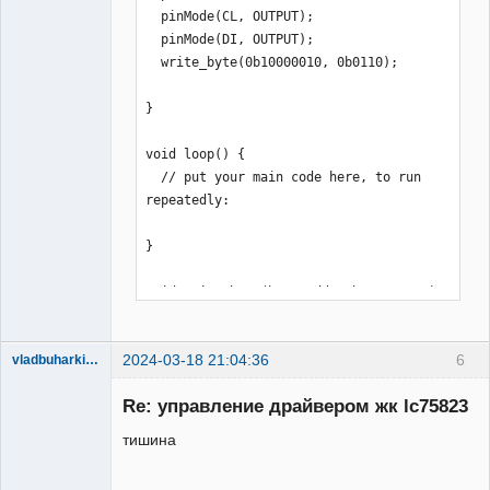
  pinMode(CL, OUTPUT);

  pinMode(DI, OUTPUT);

  write_byte(0b10000010, 0b0110);

}

void loop() {

  // put your main code here, to run 
repeatedly:

}

void write_byte(byte addr, byte contr)
{

  /// addr 8 bit

2024-03-18 21:04:36
6
     digitalWrite(CE,LOW);

vladbuharkin20
Участник
   for(int i = 0; i <= 7; i++){

Re: управление драйвером жк lc75823
Неактивен
     digitalWrite(CL,LOW);

     digitalWrite(DI, (addr >> i) & 
тишина
1);

     digitalWrite(CL,HIGH);
