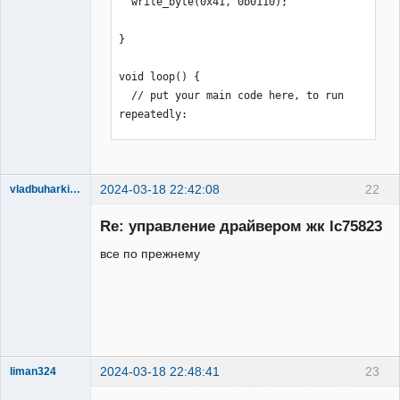
  write_byte(0x41, 0b0110);

120:136   -137:144// 

}

send_char_without(0B11111111);  
send_char_without(0B00011111); // 
void loop() {

145:152   -153:160//

  // put your main code here, to run 
repeatedly:

      delayMicroseconds(1);

      digitalWrite(VFD_ce, LOW); // 

}

      delayMicroseconds(1);

      }

2024-03-18 22:42:08
22
void write_byte(byte addr, byte contr)
vladbuharkin20
Участник
}
{

Re: управление драйвером жк lc75823
Неактивен
  /// addr 8 bit

все по прежнему
digitalWrite(CE,LOW);delayMicroseconds
(5);

   for(int i = 7; i >= 0; i--){

digitalWrite(CL,LOW);delayMicroseconds
(5);

2024-03-18 22:48:41
23
liman324
     digitalWrite(DI, (addr >> i) & 
Administrator
1);  
