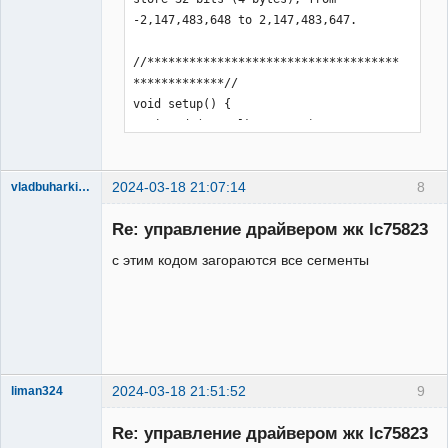
-2,147,483,648 to 2,147,483,647.

//************************************
*************//

void setup() {

  pinMode(VFD_clk, OUTPUT);

  pinMode(VFD_in, OUTPUT);

  pinMode(VFD_ce, OUTPUT);

2024-03-18 21:07:14
8
vladbuharkin20
Участник
  pinMode(13, OUTPUT);

Re: управление драйвером жк lc75823
Неактивен
  Serial.begin(9600); // only to debug

}

с этим кодом загораются все сегменты
void send_char(unsigned char a)

{

 //

 unsigned char transmit = 15; //define 
our transmit pin

 unsigned char data = 170; //value to 
2024-03-18 21:51:52
9
liman324
transmit, binary 10101010

Administrator
 unsigned char mask = 1; //our bitmask

Re: управление драйвером жк lc75823
Неактивен
  data=a;
