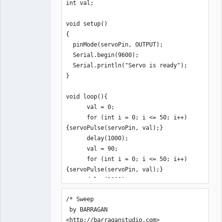
int val;

void setup()

{

  pinMode(servoPin, OUTPUT);

  Serial.begin(9600);

  Serial.println("Servo is ready");

}

void loop(){

      val = 0;

      for (int i = 0; i <= 50; i++)
{servoPulse(servoPin, val);}

      delay(1000);

      val = 90;

      for (int i = 0; i <= 50; i++)
{servoPulse(servoPin, val);}

      delay(1000);

      val = 180;

/* Sweep

      for (int i = 0; i <= 50; i++)
 by BARRAGAN 
{servoPulse(servoPin, val);}

<http://barraganstudio.com>

      delay(1000);
