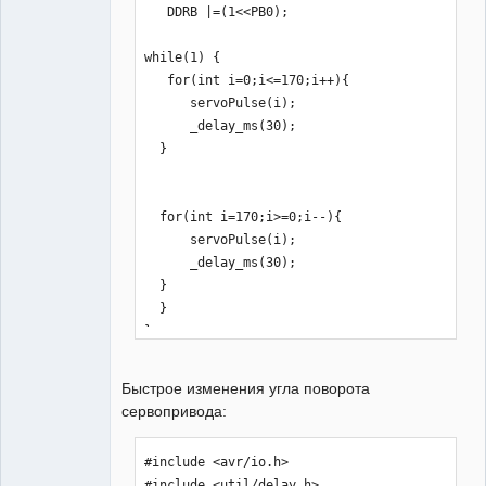
   DDRB |=(1<<PB0);        

while(1) { 

   for(int i=0;i<=170;i++){

      servoPulse(i);

      _delay_ms(30);

  }

  for(int i=170;i>=0;i--){

      servoPulse(i);

      _delay_ms(30);

  }  

  }

}

void servoPulse(int angle){

Быстрое изменения угла поворота
  int times = ((angle * 11) + 500)/10; 

сервопривода:
  PORTB |= (1<<PB0);

  for(int n=0;n<times;n++)
#include <avr/io.h>

{_delay_us(10);} 

#include <util/delay.h>
