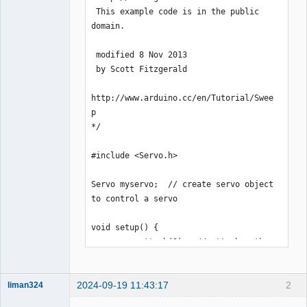
 This example code is in the public 
      val = 90;

domain.

      for (int i = 0; i <= 50; i++)
{servoPulse(servoPin, val);}

 modified 8 Nov 2013

      delay(1000);

 by Scott Fitzgerald

}

http://www.arduino.cc/en/Tutorial/Swee
// define a servo pulse function

p

void servoPulse(int pin, int angle){

*/

  int pulseWidth = map(angle, 0, 180 , 
544, 2480); 

#include <Servo.h>

  Serial.println(pulseWidth);

  digitalWrite(pin, HIGH); // set the 
Servo myservo;  // create servo object 
level of servo pin as high

to control a servo

  delayMicroseconds(pulseWidth); // 
delay microsecond of pulse width

void setup() {

  digitalWrite(pin, LOW); // set the 
  myservo.attach(9);  // attaches the 
level of servo pin as low

servo on pin 9 to the servo object

  delayMicroseconds(20000 - 
}

pulseWidth);

2024-09-19 11:43:17
2
liman324
}
Administrator
void loop() {
