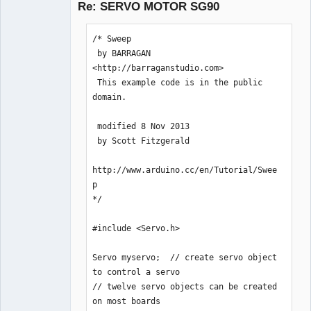
Re: SERVO MOTOR SG90
Неактивен
    myservo.write(0);    

    delay(1000);  

/* Sweep

    myservo.write(90);    

 by BARRAGAN 
    delay(1000); 

<http://barraganstudio.com>

    myservo.write(180);    

 This example code is in the public 
    delay(1000);  

domain.

    myservo.write(90);    

    delay(1000);     

 modified 8 Nov 2013

 by Scott Fitzgerald

}
http://www.arduino.cc/en/Tutorial/Swee
p

*/

#include <Servo.h>

Servo myservo;  // create servo object 
to control a servo

// twelve servo objects can be created 
on most boards
