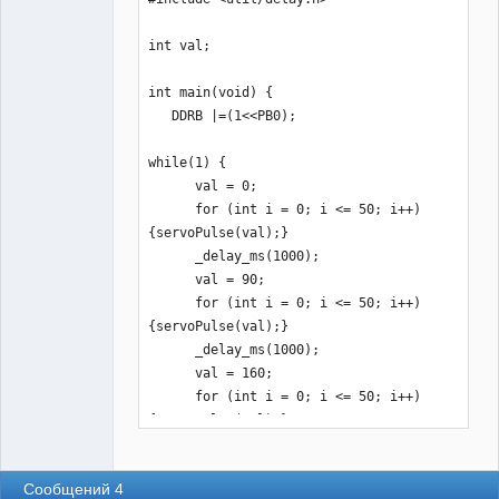
  PORTB &=~ (1<<PB0);

  for(int n=0;n<2000-times;n++)
int val;

{_delay_us(10);} 

}
int main(void) {

   DDRB |=(1<<PB0);        

while(1) { 

      val = 0;

      for (int i = 0; i <= 50; i++)
{servoPulse(val);}

      _delay_ms(1000);

      val = 90;

      for (int i = 0; i <= 50; i++)
{servoPulse(val);}

      _delay_ms(1000);

      val = 160;

      for (int i = 0; i <= 50; i++)
{servoPulse(val);}

      _delay_ms(1000);

      val = 90;

Сообщений 4
      for (int i = 0; i <= 50; i++)