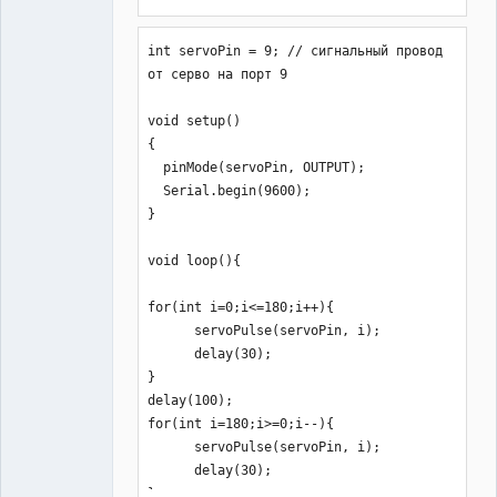
int pos = 0;    // variable to store 
int servoPin = 9; // сигнальный провод 
the servo position

от серво на порт 9

void setup() {

void setup()

  myservo.attach(9);  // attaches the 
{

servo on pin 9 to the servo object

  pinMode(servoPin, OUTPUT);

}

  Serial.begin(9600);

}

void loop() {

  for (pos = 0; pos <= 180; pos += 1) 
void loop(){

{ // goes from 0 degrees to 180 
degrees

for(int i=0;i<=180;i++){

    // in steps of 1 degree

      servoPulse(servoPin, i);

    myservo.write(pos);              
      delay(30);

// tell servo to go to position in 
}

variable 'pos'

delay(100); 

    delay(30);                       
for(int i=180;i>=0;i--){

// waits 15ms for the servo to reach 
      servoPulse(servoPin, i);

the position

      delay(30);

  }

}    
