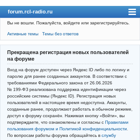
forum.rcl-radio.ru
Вы не вошли.
Пожалуйста, войдите или зарегистрируйтесь.
rcl-radio.ru
Активные темы
Темы без ответов
Форум
Пользователи
Прекращена регистрация новых пользователей
Правила
на форуме
Поиск
Вход на форум доступен через Яндекс ID либо по логину и
паролю для ранее созданных аккаунтов. В соответствии с
требованиями Федерального закона от 26.06.2026
Вход(логин\пароль)
№ 199‑ФЗ реализована поддержка идентификации через
российские системы (Яндекс ID). Регистрация новых
Войти через Яндекс ID
пользователей в настоящее время недоступна. Аккаунты,
Выйти
созданные ранее, продолжают работать в обычном режиме,
доступ к форуму сохранён. Нажимая кнопку «Войти», вы
подтверждаете, что ознакомлены и согласны с
Правилами
пользования форумом и Политикой конфиденциальности
.
По вопросам работы форума обращайтесь в
службу