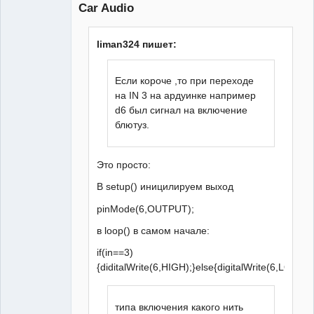
Car Audio
liman324 пишет:
Если короче ,то при переходе
на IN 3 на ардуинке например
d6 был сигнал на включение
блютуз.
Это просто:
В setup() иницилируем выход
pinMode(6,OUTPUT);
в loop() в самом начале:
if(in==3)
{diditalWrite(6,HIGH);}else{digitalWrite(6,LOW);}
типа включения какого нить