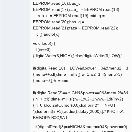
EEPROM.read(16);bas_c =
EEPROM.read(17);sab_f = EEPROM.read(18);
treb_q = EEPROM.read(19);mid_q =
EEPROM.read(20);bas_q =
EEPROM.read(21);faza = EEPROM.read(22);
cl();audio();}
void loop() {
if(in==3)
{digitalWrite(6,HIGH);}else{digitalWrite(6,LOW);}
if(digitalRead(10)==LOW&&power==0&&menu2==10
{menu++;cl();time=millis();w=1;w2=1;if(menu>3)
{menu=0;}}// меню
if(digitalRead(2)==HIGH&&power==0&&menu2!=3&&
{in++;;cl();time=millis();w=1;w2=1;www=1;if(in>2)
{in=0;};lcd.setCursor(0,0);lcd.print(" INPUT
");lcd.print(in+1);audio();delay(2000);}// КНОПКА
ВЫБОРА ВХОДА I
if(digitalRead(3)==HIGH&&mute==0&&power==0)