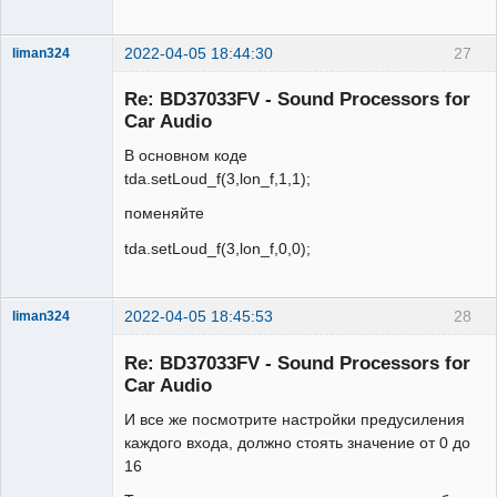
2022-04-05 18:44:30
27
liman324
Administrator
Re: BD37033FV - Sound Processors for
Неактивен
Car Audio
В основном коде
tda.setLoud_f(3,lon_f,1,1);
поменяйте
tda.setLoud_f(3,lon_f,0,0);
2022-04-05 18:45:53
28
liman324
Administrator
Re: BD37033FV - Sound Processors for
Неактивен
Car Audio
И все же посмотрите настройки предусиления
каждого входа, должно стоять значение от 0 до
16