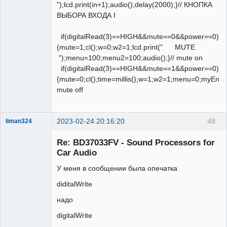
");lcd.print(in+1);audio();delay(2000);}// КНОПКА
ВЫБОРА ВХОДА I
if(digitalRead(3)==HIGH&&mute==0&&power==0)
{mute=1;cl();w=0;w2=1;lcd.print(" MUTE
");menu=100;menu2=100;audio();}// mute on
if(digitalRead(3)==HIGH&&mute==1&&power==0)
{mute=0;cl();time=millis();w=1;w2=1;menu=0;myEnc.wr
mute off
2023-02-24 20:16:20
48
liman324
Administrator
Re: BD37033FV - Sound Processors for
Неактивен
Car Audio
У меня в сообщении была опечатка
diditalWrite
надо
digitalWrite