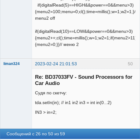
if(digitalRead(5)==HIGH&&power==0&&menu>3)
{menu2=100;menu=0;cl();time=millis();w=1;w2=1;}//
menu2 off
if(digitalRead(10)==LOW&&power==0&&menu>3)
{menu2++;cl();time=millis();w=1;w2=1;if(menu2>11)
{menu2=0;}}// меню 2
2023-02-24 21:01:53
50
liman324
Administrator
Re: BD37033FV - Sound Processors for
Неактивен
Car Audio
Судя по скетчу:
tda.setIn(in); // in1 in2 in3 = int in(0...2)
IN3 > in=2;
Сообщений с 26 по 50 из 59