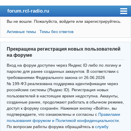
forum.rcl-radio.ru
Вы не вошли.
Пожалуйста, войдите или зарегистрируйтесь.
rcl-radio.ru
Активные темы
Темы без ответов
Форум
Пользователи
Прекращена регистрация новых пользователей
Правила
на форуме
Поиск
Вход на форум доступен через Яндекс ID либо по логину и
паролю для ранее созданных аккаунтов. В соответствии с
требованиями Федерального закона от 26.06.2026
Вход(логин\пароль)
№ 199‑ФЗ реализована поддержка идентификации через
российские системы (Яндекс ID). Регистрация новых
Войти через Яндекс ID
пользователей в настоящее время недоступна. Аккаунты,
Выйти
созданные ранее, продолжают работать в обычном режиме,
доступ к форуму сохранён. Нажимая кнопку «Войти», вы
подтверждаете, что ознакомлены и согласны с
Правилами
пользования форумом и Политикой конфиденциальности
.
По вопросам работы форума обращайтесь в
службу