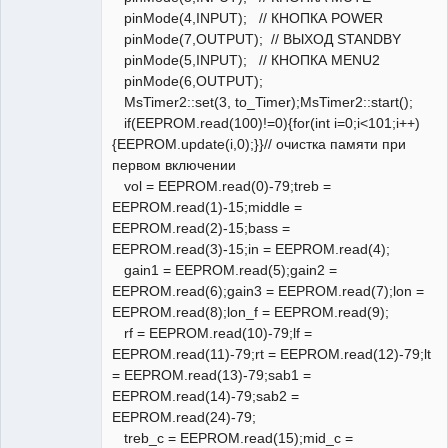
pinMode(4,INPUT); // КНОПКА POWER
pinMode(7,OUTPUT); // ВЫХОД STANDBY
pinMode(5,INPUT); // КНОПКА MENU2
pinMode(6,OUTPUT);
MsTimer2::set(3, to_Timer);MsTimer2::start();
if(EEPROM.read(100)!=0){for(int i=0;i<101;i++)
{EEPROM.update(i,0);}}// очистка памяти при
первом включении
vol = EEPROM.read(0)-79;treb =
EEPROM.read(1)-15;middle =
EEPROM.read(2)-15;bass =
EEPROM.read(3)-15;in = EEPROM.read(4);
gain1 = EEPROM.read(5);gain2 =
EEPROM.read(6);gain3 = EEPROM.read(7);lon =
EEPROM.read(8);lon_f = EEPROM.read(9);
rf = EEPROM.read(10)-79;lf =
EEPROM.read(11)-79;rt = EEPROM.read(12)-79;lt
= EEPROM.read(13)-79;sab1 =
EEPROM.read(14)-79;sab2 =
EEPROM.read(24)-79;
treb_c = EEPROM.read(15);mid_c =