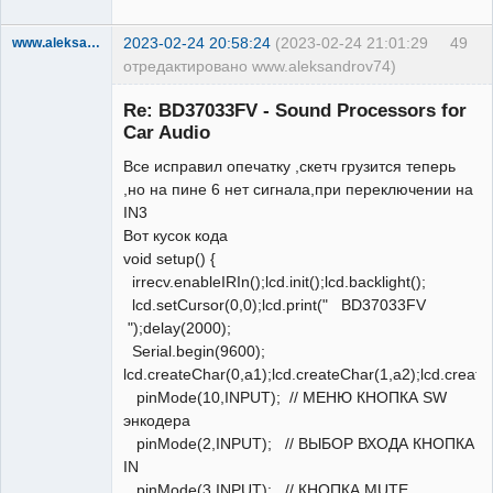
2023-02-24 20:58:24
(2023-02-24 21:01:29
49
www.aleksandrov74
отредактировано www.aleksandrov74)
Участник
Re: BD37033FV - Sound Processors for
Неактивен
Car Audio
Все исправил опечатку ,скетч грузится теперь
,но на пине 6 нет сигнала,при переключении на
IN3
Вот кусок кода
void setup() {
irrecv.enableIRIn();lcd.init();lcd.backlight();
lcd.setCursor(0,0);lcd.print(" BD37033FV
");delay(2000);
Serial.begin(9600);
lcd.createChar(0,a1);lcd.createChar(1,a2);lcd.create
pinMode(10,INPUT); // МЕНЮ КНОПКА SW
энкодера
pinMode(2,INPUT); // ВЫБОР ВХОДА КНОПКА
IN
pinMode(3,INPUT); // КНОПКА MUTE