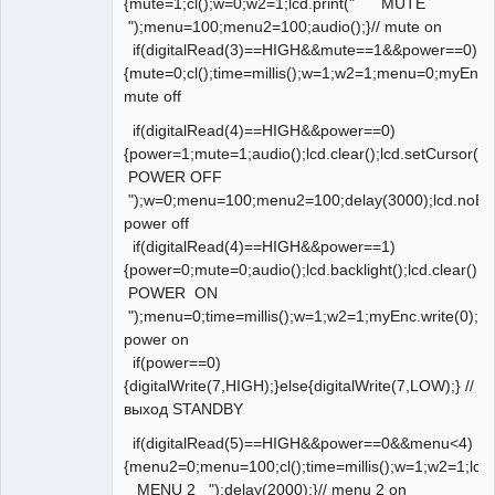
{mute=1;cl();w=0;w2=1;lcd.print(" MUTE
");menu=100;menu2=100;audio();}// mute on
if(digitalRead(3)==HIGH&&mute==1&&power==0)
{mute=0;cl();time=millis();w=1;w2=1;menu=0;myEnc.wr
mute off
if(digitalRead(4)==HIGH&&power==0)
{power=1;mute=1;audio();lcd.clear();lcd.setCursor(0,0
POWER OFF
");w=0;menu=100;menu2=100;delay(3000);lcd.noBackl
power off
if(digitalRead(4)==HIGH&&power==1)
{power=0;mute=0;audio();lcd.backlight();lcd.clear();lc
POWER ON
");menu=0;time=millis();w=1;w2=1;myEnc.write(0);dela
power on
if(power==0)
{digitalWrite(7,HIGH);}else{digitalWrite(7,LOW);} //
выход STANDBY
if(digitalRead(5)==HIGH&&power==0&&menu<4)
{menu2=0;menu=100;cl();time=millis();w=1;w2=1;lcd.s
MENU 2 ");delay(2000);}// menu 2 on