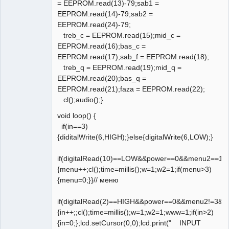
= EEPROM.read(13)-79;sab1 =
EEPROM.read(14)-79;sab2 =
EEPROM.read(24)-79;
treb_c = EEPROM.read(15);mid_c =
EEPROM.read(16);bas_c =
EEPROM.read(17);sab_f = EEPROM.read(18);
treb_q = EEPROM.read(19);mid_q =
EEPROM.read(20);bas_q =
EEPROM.read(21);faza = EEPROM.read(22);
cl();audio();}
void loop() {
if(in==3)
{diditalWrite(6,HIGH);}else{digitalWrite(6,LOW);}
if(digitalRead(10)==LOW&&power==0&&menu2==10
{menu++;cl();time=millis();w=1;w2=1;if(menu>3)
{menu=0;}}// меню
if(digitalRead(2)==HIGH&&power==0&&menu2!=3&&
{in++;;cl();time=millis();w=1;w2=1;www=1;if(in>2)
{in=0;};lcd.setCursor(0,0);lcd.print(" INPUT