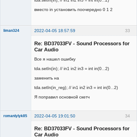
вместо in установить поочередно 0 1 2
2022-04-05 18:57:59
33
liman324
Administrator
Re: BD37033FV - Sound Processors for
Неактивен
Car Audio
Все я нашел ошибку
tda.setIn(in); // in1 in2 in3 = int in(0...2)
заменить на
tda.setIn(in_reg); // in1 in2 in3 = int in(0...2)
Я поправил основной скетч
2022-04-05 19:01:50
34
romanlylyk85
Участник
Re: BD37033FV - Sound Processors for
Неактивен
Car Audio