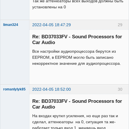
Так же аттенюаторы всех выходов должны быть
установлены на 0
2022-04-05 18:47:29
29
liman324
Administrator
Re: BD37033FV - Sound Processors for
Неактивен
Car Audio
Все настройки аудиопроцессора берутся из
EEPROM, в EEPROM могло быть записано
некорректное значение для аудиопроцессора.
2022-04-05 18:52:00
30
romanlylyk85
Участник
Re: BD37033FV - Sound Processors for
Неактивен
Car Audio
На входах крутил усиления, но еще раз так и
сделал, аттенюаторы на 0, ситуация та же-
работает только вход 1, меняешь вход