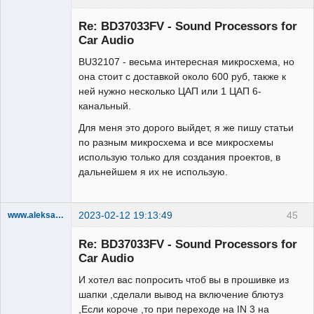
Administrator
Re: BD37033FV - Sound Processors for
Неактивен
Car Audio
BU32107 - весьма интересная микросхема, но
она стоит с доставкой около 600 руб, также к
ней нужно несколько ЦАП или 1 ЦАП 6-
канальный.
Для меня это дорого выйдет, я же пишу статьи
по разным микросхема и все микросхемы
использую только для создания проектов, в
дальнейшем я их не использую.
2023-02-12 19:13:49
45
www.aleksandrov74
Участник
Re: BD37033FV - Sound Processors for
Неактивен
Car Audio
И хотел вас попросить чтоб вы в прошивке из
шапки ,сделали вывод на включение блютуз
,Если короче ,то при переходе на IN 3 на