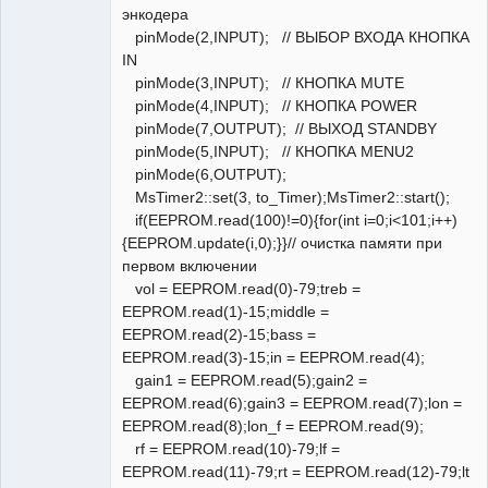
энкодера
pinMode(2,INPUT); // ВЫБОР ВХОДА КНОПКА
IN
pinMode(3,INPUT); // КНОПКА MUTE
pinMode(4,INPUT); // КНОПКА POWER
pinMode(7,OUTPUT); // ВЫХОД STANDBY
pinMode(5,INPUT); // КНОПКА MENU2
pinMode(6,OUTPUT);
MsTimer2::set(3, to_Timer);MsTimer2::start();
if(EEPROM.read(100)!=0){for(int i=0;i<101;i++)
{EEPROM.update(i,0);}}// очистка памяти при
первом включении
vol = EEPROM.read(0)-79;treb =
EEPROM.read(1)-15;middle =
EEPROM.read(2)-15;bass =
EEPROM.read(3)-15;in = EEPROM.read(4);
gain1 = EEPROM.read(5);gain2 =
EEPROM.read(6);gain3 = EEPROM.read(7);lon =
EEPROM.read(8);lon_f = EEPROM.read(9);
rf = EEPROM.read(10)-79;lf =
EEPROM.read(11)-79;rt = EEPROM.read(12)-79;lt