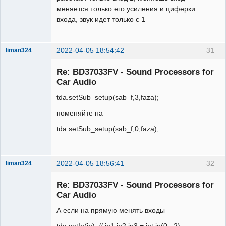
меняется только его усиления и циферки
входа, звук идет только с 1
2022-04-05 18:54:42
31
liman324
Administrator
Re: BD37033FV - Sound Processors for
Неактивен
Car Audio
tda.setSub_setup(sab_f,3,faza);
поменяйте на
tda.setSub_setup(sab_f,0,faza);
2022-04-05 18:56:41
32
liman324
Administrator
Re: BD37033FV - Sound Processors for
Неактивен
Car Audio
А если на прямую менять входы
tda.setIn(in); // in1 in2 in3 = int in(0...2)