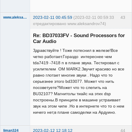
2023-02-11 00:45:59
(2023-02-11 00:59:33
43
www.aleksandrov74
отредактировано www.aleksandrov74)
Участник
Re: BD37033FV - Sound Processors for
Неактивен
Car Audio
Здравствуйте ! Тоже потеснил в железе!Все
четко работает.Гораздo интереснее чем
tda7419 -7418 n в плане звука. Тестировал с
усилителем OM MARK2.Звучит красиво но все
равно глотает многие звуки . Надо что то
серьезнее этого bd33077. Может что нить
посоветуете?Может что то слепить на
BU32107? Магнитолы тиайс на этих dsp
построены.В принципе в машине устраивает
звук на этом чипе .Но в интернете что то о нем
ничего нет,в плане самоделки на Ардуино.
2023-02-12 12:18:12
44
liman324