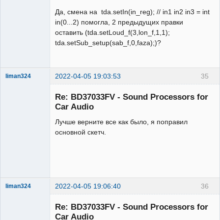
Да, смена на tda.setIn(in_reg); // in1 in2 in3 = int
in(0...2) помогла, 2 предыдущих правки
оставить (tda.setLoud_f(3,lon_f,1,1);
tda.setSub_setup(sab_f,0,faza);)?
2022-04-05 19:03:53
35
liman324
Administrator
Re: BD37033FV - Sound Processors for
Неактивен
Car Audio
Лучше верните все как было, я поправил
основной скетч.
2022-04-05 19:06:40
36
liman324
Administrator
Re: BD37033FV - Sound Processors for
Неактивен
Car Audio