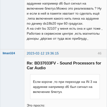
ардуинке например d6 был сигнал на
включение блютуз.Можно это реализовать ? Ну
и если в ней в памяти хватает то сделать ещё
,типа включения какого нить пина на ардуине
по дачику ds18b20 при 60 градусах.
А на счёт bu 32107 у меня есть она и цап тоже ,
Работаю в сервисном центре ,есть магнитолы
доноры ,дёргаю от туда всю приблуду.,
2023-02-12 19:36:15
46
liman324
Administrator
Re: BD37033FV - Sound Processors for
Неактивен
Car Audio
Если короче ,то при переходе на IN 3 на
ардуинке например d6 был сигнал на
включение блютуз.
Это просто: