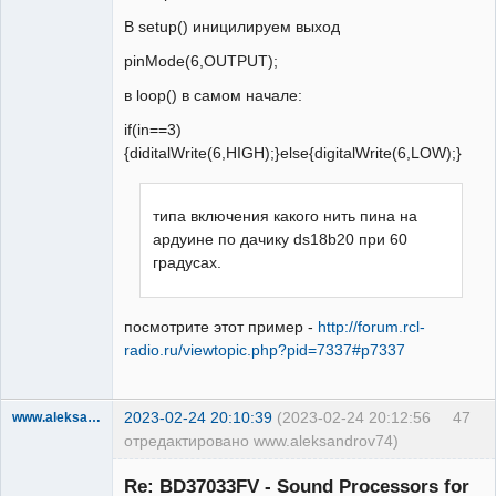
В setup() иницилируем выход
pinMode(6,OUTPUT);
в loop() в самом начале:
if(in==3)
{diditalWrite(6,HIGH);}else{digitalWrite(6,LOW);}
типа включения какого нить пина на
ардуине по дачику ds18b20 при 60
градусах.
посмотрите этот пример -
http://forum.rcl-
radio.ru/viewtopic.php?pid=7337#p7337
2023-02-24 20:10:39
(2023-02-24 20:12:56
47
www.aleksandrov74
отредактировано www.aleksandrov74)
Участник
Re: BD37033FV - Sound Processors for
Неактивен