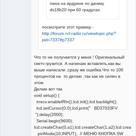
пина на ардуине по дачику
ds18b20 при 60 градусах.
посмотрите этот пример -
http://forum.rcl-radio.ru/viewtopic.php?
pid=7337#p7337
Что то не получается у меня ! Оригинальный
скетч грузится. А начинаю вставлять,как вы
выше написали ,сразу же ошибка.Что то 100
процентов не то делаю ,так как не силен в
этом.
Делаю вот так
void setup() {
irrecv.enableIRIn();lcd.init();lcd.backlight();
lcd.setCursor(0,0);lcd.print(" BD37033FV
");delay(2000);
Serial.begin(9600);
lcd.createChar(0,a1);lcd.createChar(1,a2);lcd.create
pinMode(10,INPUT); // МЕНЮ КНОПКА SW