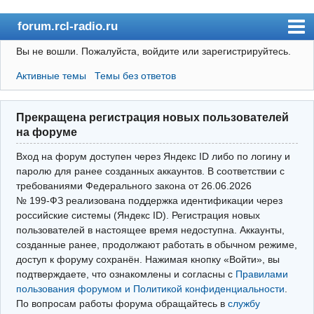
forum.rcl-radio.ru
Вы не вошли.
Пожалуйста, войдите или зарегистрируйтесь.
rcl-radio.ru
Активные темы
Темы без ответов
Форум
Пользователи
Прекращена регистрация новых пользователей
Правила
на форуме
Поиск
Вход на форум доступен через Яндекс ID либо по логину и
паролю для ранее созданных аккаунтов. В соответствии с
требованиями Федерального закона от 26.06.2026
Вход(логин\пароль)
№ 199‑ФЗ реализована поддержка идентификации через
российские системы (Яндекс ID). Регистрация новых
Войти через Яндекс ID
пользователей в настоящее время недоступна. Аккаунты,
Выйти
созданные ранее, продолжают работать в обычном режиме,
доступ к форуму сохранён. Нажимая кнопку «Войти», вы
подтверждаете, что ознакомлены и согласны с
Правилами
пользования форумом и Политикой конфиденциальности
.
По вопросам работы форума обращайтесь в
службу