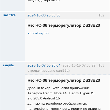
Андроид, версия 13
2024-10-30 20:55:36
152
liman324
Administrator
Re: HC-06 терморегулятор DS18B20
Неактивен
appdebug.zip
2025-10-07 00:28:04
(2025-10-15 07:33:22
153
sanj76a
отредактировано sanj76a)
Участник
Re: HC-06 терморегулятор DS18B20
Неактивен
Добрый вечер. Установил приложение.
Телефон Redmi Note 14. Xiaomi HyperOS
2.0.205.0 Android 15
данные на телефоне отображаются.
на телефоне кнопки регулировки не активны