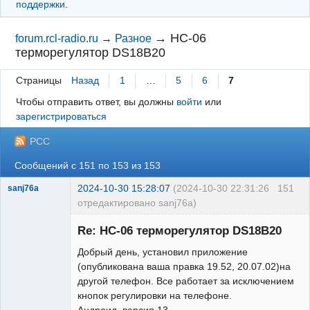
поддержки
.
→
HC-06
forum.rcl-radio.ru
→
Разное
терморегулятор DS18B20
Страницы
Назад
1
…
5
6
7
Чтобы отправить ответ, вы должны
войти
или
зарегистрироваться
РСС
Сообщений с 151 по 153 из 153
2024-10-30 15:28:07
(2024-10-30 22:31:26
151
sanj76a
отредактировано sanj76a)
Участник
Re: HC-06 терморегулятор DS18B20
Неактивен
Добрый день, установил приложение
(опубликована ваша правка 19.52, 20.07.02)на
другой телефон. Все работает за исключением
кнопок регулировки на телефоне.