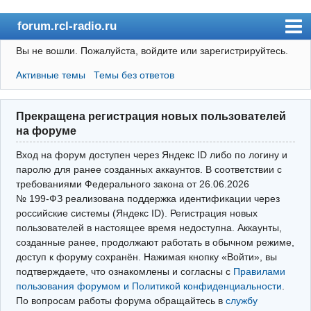
forum.rcl-radio.ru
Вы не вошли.
Пожалуйста, войдите или зарегистрируйтесь.
rcl-radio.ru
Активные темы
Темы без ответов
Форум
Пользователи
Прекращена регистрация новых пользователей
Правила
на форуме
Поиск
Вход на форум доступен через Яндекс ID либо по логину и
паролю для ранее созданных аккаунтов. В соответствии с
требованиями Федерального закона от 26.06.2026
Вход(логин\пароль)
№ 199‑ФЗ реализована поддержка идентификации через
российские системы (Яндекс ID). Регистрация новых
Войти через Яндекс ID
пользователей в настоящее время недоступна. Аккаунты,
Выйти
созданные ранее, продолжают работать в обычном режиме,
доступ к форуму сохранён. Нажимая кнопку «Войти», вы
подтверждаете, что ознакомлены и согласны с
Правилами
пользования форумом и Политикой конфиденциальности
.
По вопросам работы форума обращайтесь в
службу