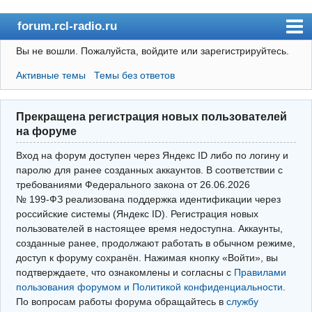
forum.rcl-radio.ru
Вы не вошли.
Пожалуйста, войдите или зарегистрируйтесь.
rcl-radio.ru
Активные темы
Темы без ответов
Форум
Пользователи
Прекращена регистрация новых пользователей
Правила
на форуме
Поиск
Вход на форум доступен через Яндекс ID либо по логину и
паролю для ранее созданных аккаунтов. В соответствии с
требованиями Федерального закона от 26.06.2026
Вход(логин\пароль)
№ 199‑ФЗ реализована поддержка идентификации через
российские системы (Яндекс ID). Регистрация новых
Войти через Яндекс ID
пользователей в настоящее время недоступна. Аккаунты,
Выйти
созданные ранее, продолжают работать в обычном режиме,
доступ к форуму сохранён. Нажимая кнопку «Войти», вы
подтверждаете, что ознакомлены и согласны с
Правилами
пользования форумом и Политикой конфиденциальности
.
По вопросам работы форума обращайтесь в
службу