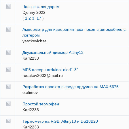
Часы с календарем
Djonny 2022
(
1
2
3
17
)
Амперметр для измерения тока покоя в автомобиле с
логгером
yasckevichse
Двухканальный диммер Attiny13
Karl2233
MP3 плеер +arduino+oled1.3"
rudakov2002@mail.ru
Разработка проекта в среде ардуино на MAX 6675
e.alimov
Простой термофен
Karl2233
Термометр на RGB, Attiny13 и DS18B20
Karl2233