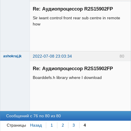
Новый
участник
Re: Аудиопроцессор R2S15902FP
Неактивен
Sir iwant control front rear sub centre in remote
how
2022-07-08 23:03:34
80
ashokraj.jk
Новый
участник
Re: Аудиопроцессор R2S15902FP
Неактивен
Boarddefs.h library where I download
Сообщений с 76 по 80 из 80
Страницы
Назад
1
2
3
4