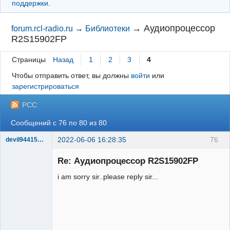
поддержки
.
→
Аудиопроцессор
forum.rcl-radio.ru
→
Библиотеки
R2S15902FP
Страницы
Назад
1
2
3
4
Чтобы отправить ответ, вы должны
войти
или
зарегистрироваться
РСС
Сообщений с 76 по 80 из 80
2022-06-06 16:28:35
76
devil94415@99088
Участник
Re: Аудиопроцессор R2S15902FP
Неактивен
i am sorry sir..please reply sir...