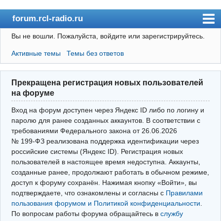
forum.rcl-radio.ru
Вы не вошли.
Пожалуйста, войдите или зарегистрируйтесь.
rcl-radio.ru
Активные темы
Темы без ответов
Форум
Пользователи
Прекращена регистрация новых пользователей
Правила
на форуме
Поиск
Вход на форум доступен через Яндекс ID либо по логину и
паролю для ранее созданных аккаунтов. В соответствии с
требованиями Федерального закона от 26.06.2026
Вход(логин\пароль)
№ 199‑ФЗ реализована поддержка идентификации через
российские системы (Яндекс ID). Регистрация новых
Войти через Яндекс ID
пользователей в настоящее время недоступна. Аккаунты,
Выйти
созданные ранее, продолжают работать в обычном режиме,
доступ к форуму сохранён. Нажимая кнопку «Войти», вы
подтверждаете, что ознакомлены и согласны с
Правилами
пользования форумом и Политикой конфиденциальности
.
По вопросам работы форума обращайтесь в
службу