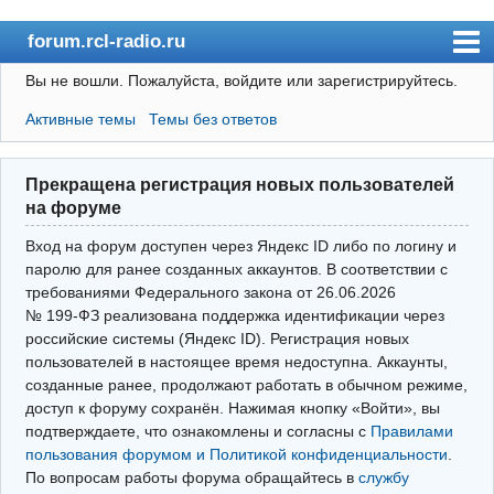
forum.rcl-radio.ru
Вы не вошли.
Пожалуйста, войдите или зарегистрируйтесь.
rcl-radio.ru
Активные темы
Темы без ответов
Форум
Пользователи
Прекращена регистрация новых пользователей
Правила
на форуме
Поиск
Вход на форум доступен через Яндекс ID либо по логину и
паролю для ранее созданных аккаунтов. В соответствии с
требованиями Федерального закона от 26.06.2026
Вход(логин\пароль)
№ 199‑ФЗ реализована поддержка идентификации через
российские системы (Яндекс ID). Регистрация новых
Войти через Яндекс ID
пользователей в настоящее время недоступна. Аккаунты,
Выйти
созданные ранее, продолжают работать в обычном режиме,
доступ к форуму сохранён. Нажимая кнопку «Войти», вы
подтверждаете, что ознакомлены и согласны с
Правилами
пользования форумом и Политикой конфиденциальности
.
По вопросам работы форума обращайтесь в
службу