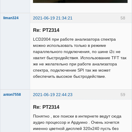
2021-06-19 21:34:21
58
liman324
Administrator
Re: PT2314
Неактивен
LCD2004 при работе анализатора спектра
можно использовать только в режиме
параллельного подключения, по шине i2c не
хватит быстродействия. Использование TFT так
же не желательно при работе анализатора
спектра, подключение SPI так же может
обеспечить высокое быстродействие.
2021-06-19 22:44:23
59
anton7558
Участник
Re: PT2314
Неактивен
Понятно , все поиски в интернете ведут сюда
аудио процессор и Ардуино . Очень хочется
именно цветной дисплей 320х240 пусть без