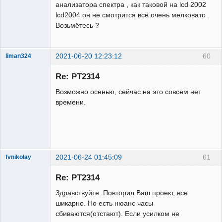
анализатора спектра , как таковой на lcd 2002
lcd2004 он не смотрится всё очень мелковато .
Возьмётесь ?
2021-06-20 12:23:12
60
liman324
Administrator
Re: PT2314
Неактивен
Возможно осенью, сейчас на это совсем нет
времени.
2021-06-24 01:45:09
61
fvnikolay
Участник
Re: PT2314
Неактивен
Здравствуйте. Повторил Ваш проект, все
шикарно. Но есть нюанс часы
сбиваются(отстают). Если усилком не