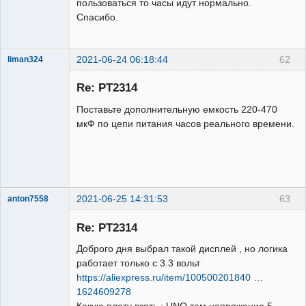
пользоваться то часы идут нормально.
Спасибо.
2021-06-24 06:18:44
62
liman324
Administrator
Re: PT2314
Неактивен
Поставьте дополнительную емкость 220-470
мкФ по цепи питания часов реального времени.
2021-06-25 14:31:53
63
anton7558
Участник
Re: PT2314
Неактивен
Доброго дня выбрал такой дисплей , но логика
работает только с 3.3 вольт
https://aliexpress.ru/item/100500201840 …
1624609278
Какую плату взять : UNO там напряжение 5