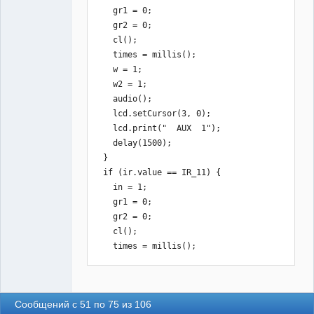
    gr1 = 0;

    gr2 = 0;

    cl();

    times = millis();

    w = 1;

    w2 = 1;

    audio();

    lcd.setCursor(3, 0);

    lcd.print("  AUX  1");

    delay(1500);

  }

  if (ir.value == IR_11) {

    in = 1;

    gr1 = 0;

    gr2 = 0;

    cl();

    times = millis();

    w = 1;

    w2 = 1;

    audio();

Сообщений с 51 по 75 из 106
    lcd.setCursor(3, 0);
