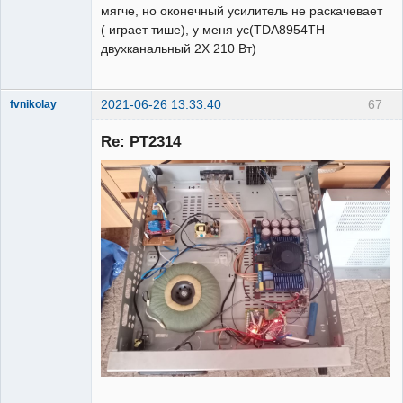
мягче, но оконечный усилитель не раскачевает
( играет тише), у меня ус(TDA8954TH
двухканальный 2X 210 Вт)
2021-06-26 13:33:40
67
fvnikolay
Участник
Re: PT2314
Неактивен