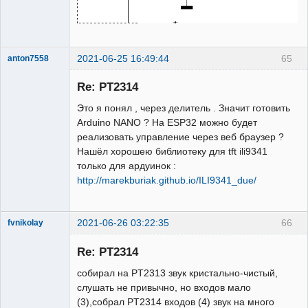
2021-06-25 16:49:44
65
anton7558
Участник
Re: PT2314
Неактивен
Это я понял , через делитель . Значит готовить
Arduino NANO ? На ESP32 можно будет
реализовать управление через веб браузер ?
Нашёл хорошею библиотеку для tft ili9341
только для ардуинок :
http://marekburiak.github.io/ILI9341_due/
2021-06-26 03:22:35
66
fvnikolay
Участник
Re: PT2314
Неактивен
собирал на PT2313 звук кристально-чистый,
слушать не привычно, но входов мало
(3),собрал PT2314 входов (4) звук на много