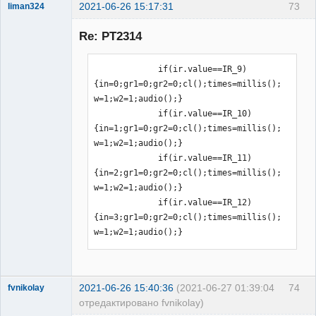
2021-06-26 15:17:31
73
liman324
Administrator
Re: PT2314
Неактивен
             if(ir.value==IR_9)
{in=0;gr1=0;gr2=0;cl();times=millis();
w=1;w2=1;audio();}

             if(ir.value==IR_10)
{in=1;gr1=0;gr2=0;cl();times=millis();
w=1;w2=1;audio();}

             if(ir.value==IR_11)
{in=2;gr1=0;gr2=0;cl();times=millis();
w=1;w2=1;audio();}

             if(ir.value==IR_12)
{in=3;gr1=0;gr2=0;cl();times=millis();
w=1;w2=1;audio();}
2021-06-26 15:40:36
(2021-06-27 01:39:04
74
fvnikolay
отредактировано fvnikolay)
Участник