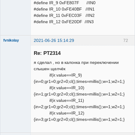
#define IR_9 0xFE807F //IN0
#define IR_10 0xFE40BF //IN1
#define IR_11 0xFEC03F //IN2
#define IR_12 0xFE20DF //IN3
2021-06-26 15:14:29
72
fvnikolay
Участник
Re: PT2314
Неактивен
я сделал , но в калонка при переключении
слышен щелчёк
if(ir.value==IR_9)
{in=0;gr1=0;gr2=0;cl();times=millis();w=1;w2=1;}
if(ir.value==IR_10)
{in=1;gr1=0;gr2=0;cl();times=millis();w=1;w2=1;}
if(ir.value==IR_11)
{in=2;gr1=0;gr2=0;cl();times=millis();w=1;w2=1;}
if(ir.value==IR_12)
{in=3;gr1=0;gr2=0;cl();times=millis();w=1;w2=1;}