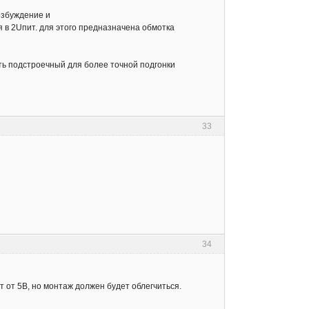
озбуждение и
в 2Uпит. для этого предназначена обмотка
ть подстроечный для более точной подгонки
33
34
 от 5В, но монтаж должен будет облегчиться.