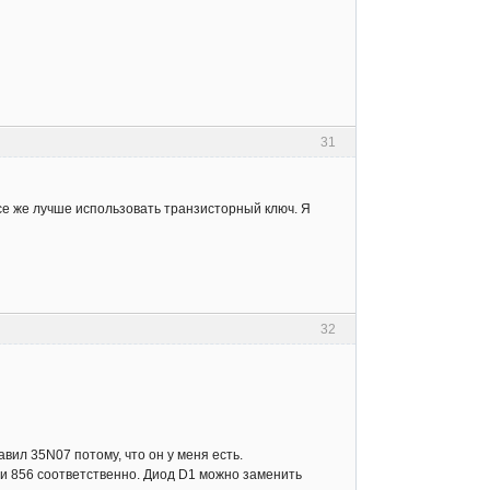
31
се же лучше использовать транзисторный ключ. Я
32
вил 35N07 потому, что он у меня есть.
и 856 соответственно. Диод D1 можно заменить