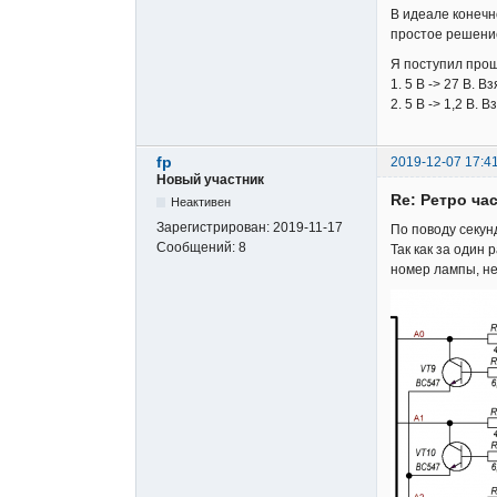
В идеале конечн
простое решен
Я поступил про
1. 5 В -> 27 В. 
2. 5 В -> 1,2 В.
fp
2019-12-07 17:4
Новый участник
Re: Ретро ча
Неактивен
Зарегистрирован:
2019-11-17
По поводу секун
Сообщений:
8
Так как за один
номер лампы, не