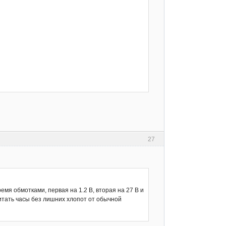
27
 обмотками, первая на 1.2 В, вторая на 27 В и
питать часы без лишних хлопот от обычной