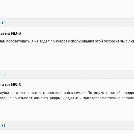
6:19
сы на ИВ-6
 Вам посоветовать, я не видел примеров использования этой микросхемы с 
3:33
сы на ИВ-6
уйста, в железе, скетч с корректировкой времени. Потому что, скетч без корр
стоянно показывает какие-то цифры, и один из индикаторов постоянно погашен
2:31