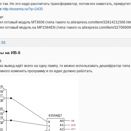
о так. Но это надо рассчитать трансформатор, потом его намотать, прикрутить
ие
http://esxema.ru/?p=2435
ще:
Взял готовый модуль MT3608 (типа такого ru.aliexpress.com/item/32814211566.htm
 Взял готовый модуль на MP1584EN (типа такого ru.aliexpress.com/item/32706909
1:55
сы на ИВ-6
д.
 раз вывод идёт всего на одну лампу, то можно использовать дешифратор тип
много изменить программу и по идее должно работать.