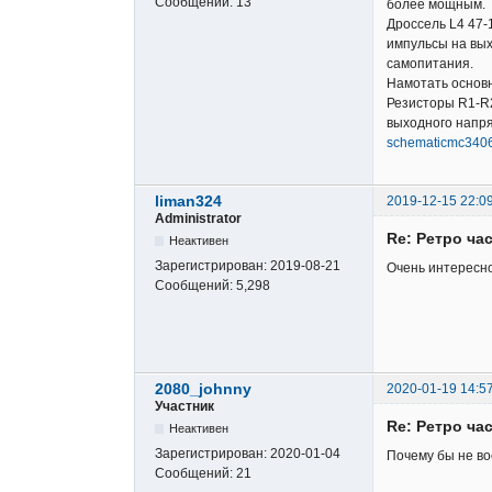
Сообщений:
13
более мощным.
Дроссель L4 47
импульсы на вых
самопитания.
Намотать основн
Резисторы R1-R2
выходного напр
schematicmc3406
liman324
2019-12-15 22:0
Administrator
Re: Ретро ча
Неактивен
Зарегистрирован:
2019-08-21
Очень интересно
Сообщений:
5,298
2080_johnny
2020-01-19 14:5
Участник
Re: Ретро ча
Неактивен
Зарегистрирован:
2020-01-04
Почему бы не во
Сообщений:
21