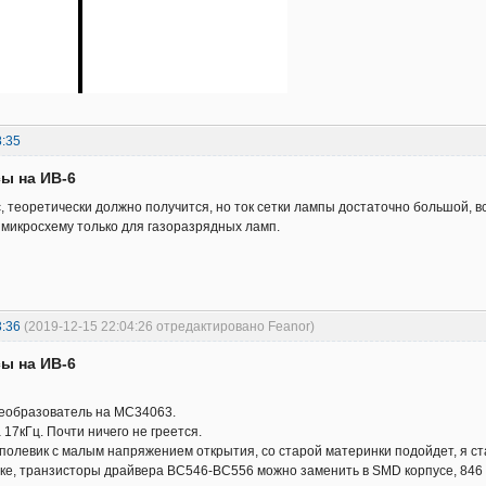
8:35
сы на ИВ-6
 теоретически должно получится, но ток сетки лампы достаточно большой, в
 микросхему только для газоразрядных ламп.
3:36
(2019-12-15 22:04:26 отредактировано Feanor)
сы на ИВ-6
реобразователь на MC34063.
17кГц. Почти ничего не греется.
полевик с малым напряжением открытия, со старой материнки подойдет, я ста
ке, транзисторы драйвера BC546-BC556 можно заменить в SMD корпусе, 846 