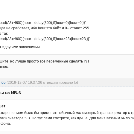
.
ad(A3)>900){hour--;delay(300);if(hour<0){hour=0;}}"
гда не сработает, ибо hour это байт и 0-- станет 255.
о так
ead(A3)>900){hour--;delay(300);if(hour>23){hour=23;}}"
и с другими значениями.
ишите, но лучше просто все переменные сделать INT
 внес.
4:05
(2019-12-07 19:37:36 отредактировано fp)
сы на ИВ-6
шет:
ым решением было бы применить обычный маломощный трансформатор с тремя
табилизатора 5 В. Но тут сами смотрите, как лучше. Для меня важным было 
ефона.