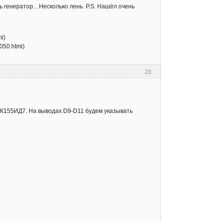
 генератор... Несколько лень. P.S. Нашёл очень
l)
050.html)
28
а К155ИД7. На выводах D9-D11 будем указывать