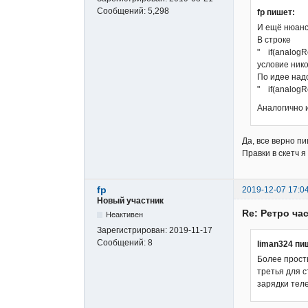
Сообщений:
5,298
fp пишет:
И ещё нюанс
В строке
" if(analogRe
условие нико
По идее над
" if(analogR
Аналогично 
Да, все верно п
Правки в скетч я
fp
2019-12-07 17:0
Новый участник
Re: Ретро ча
Неактивен
Зарегистрирован:
2019-11-17
Сообщений:
8
liman324 пи
Более прост
третья для с
зарядки тел