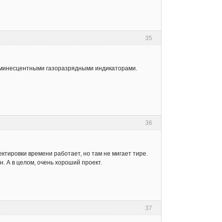
35
люминесцентными газоразрядными индикаторами.
36
ектировки времени работает, но там не мигает тире.
. А в целом, очень хороший проект.
37