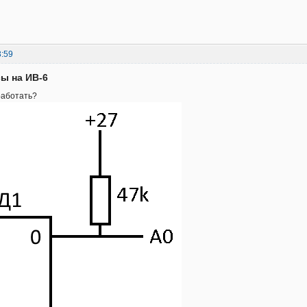
3:59
сы на ИВ-6
работать?