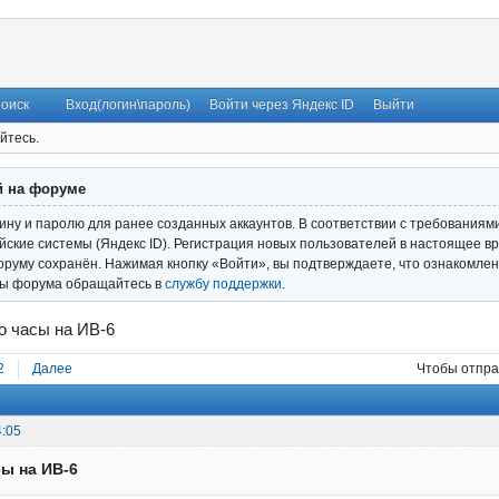
оиск
Вход(логин\пароль)
Войти через Яндекс ID
Выйти
йтесь.
й на форуме
гину и паролю для ранее созданных аккаунтов. В соответствии с требованиям
ские системы (Яндекс ID). Регистрация новых пользователей в настоящее вр
оруму сохранён. Нажимая кнопку «Войти», вы подтверждаете, что ознакомлен
ты форума обращайтесь в
службу поддержки
.
о часы на ИВ-6
2
Далее
Чтобы отпра
4:05
сы на ИВ-6