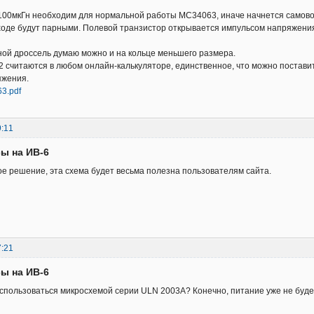
-100мкГн необходим для нормальной работы MC34063, иначе начнется самов
оде будут парными. Полевой транзистор открывается импульсом напряжения 
ой дроссель думаю можно и на кольце меньшего размера.
 считаются в любом онлайн-калькуляторе, единственное, что можно постави
яжения.
3.pdf
9:11
сы на ИВ-6
е решение, эта схема будет весьма полезна пользователям сайта.
7:21
сы на ИВ-6
спользоваться микросхемой серии ULN 2003A? Конечно, питание уже не будет