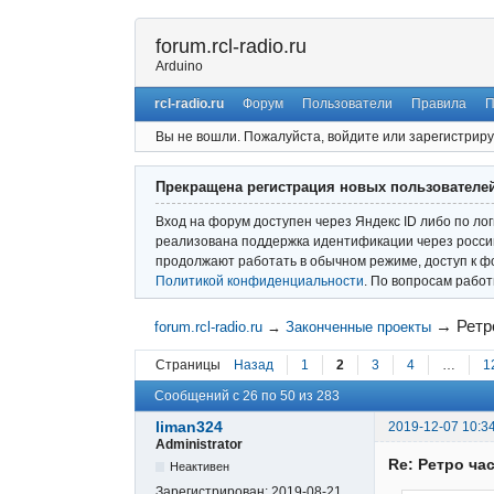
forum.rcl-radio.ru
Arduino
rcl-radio.ru
Форум
Пользователи
Правила
П
Вы не вошли.
Пожалуйста, войдите или зарегистриру
Прекращена регистрация новых пользователе
Вход на форум доступен через Яндекс ID либо по ло
реализована поддержка идентификации через россий
продолжают работать в обычном режиме, доступ к ф
Политикой конфиденциальности
. По вопросам рабо
→
Ретр
forum.rcl-radio.ru
→
Законченные проекты
Страницы
Назад
1
2
3
4
…
1
Сообщений с 26 по 50 из 283
liman324
2019-12-07 10:3
Administrator
Re: Ретро ча
Неактивен
Зарегистрирован:
2019-08-21