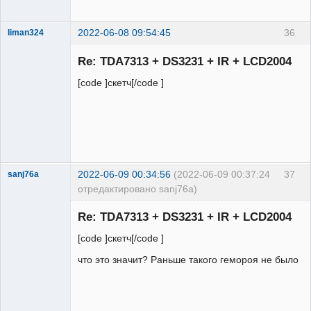
2022-06-08 09:54:45
36
liman324
Administrator
Re: TDA7313 + DS3231 + IR + LCD2004
Неактивен
[code ]скетч[/code ]
2022-06-09 00:34:56
(2022-06-09 00:37:24
37
sanj76a
отредактировано sanj76a)
Участник
Re: TDA7313 + DS3231 + IR + LCD2004
Неактивен
[code ]скетч[/code ]
что это значит? Раньше такого гемороя не было