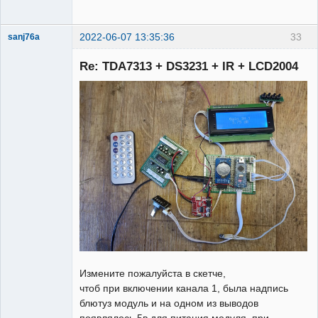
2022-06-07 13:35:36
33
sanj76a
Участник
Re: TDA7313 + DS3231 + IR + LCD2004
Неактивен
Измените пожалуйста в скетче,
чтоб при включении канала 1, была надпись
блютуз модуль и на одном из выводов