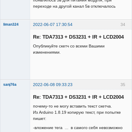
появлялось 5в для питания модуля, при
переходе на другой канал 5в отключалось
2022-06-07 17:30:54
34
liman324
Administrator
Re: TDA7313 + DS3231 + IR + LCD2004
Неактивен
Опубликуйте скетч со всеми Вашими
изменениями.
2022-06-08 09:33:23
35
sanj76a
Участник
Re: TDA7313 + DS3231 + IR + LCD2004
Неактивен
почему-то не могу вставить текст скетча.
Из Arduino 1.8.19 копирую текст, при попытке
пишет:
-вложение тега ... в самого себя невозможно