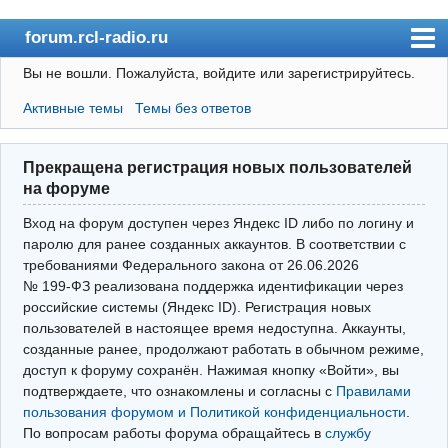
forum.rcl-radio.ru
Вы не вошли.
Пожалуйста, войдите или зарегистрируйтесь.
rcl-radio.ru
Активные темы
Темы без ответов
Форум
Пользователи
Прекращена регистрация новых пользователей
Правила
на форуме
Поиск
Вход на форум доступен через Яндекс ID либо по логину и
паролю для ранее созданных аккаунтов. В соответствии с
требованиями Федерального закона от 26.06.2026
Вход(логин\пароль)
№ 199‑ФЗ реализована поддержка идентификации через
российские системы (Яндекс ID). Регистрация новых
Войти через Яндекс ID
пользователей в настоящее время недоступна. Аккаунты,
Выйти
созданные ранее, продолжают работать в обычном режиме,
доступ к форуму сохранён. Нажимая кнопку «Войти», вы
подтверждаете, что ознакомлены и согласны с
Правилами
пользования форумом и Политикой конфиденциальности
.
По вопросам работы форума обращайтесь в
службу