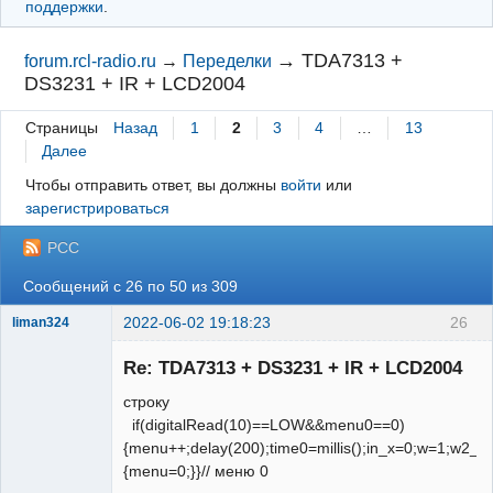
поддержки
.
→
TDA7313 +
forum.rcl-radio.ru
→
Переделки
DS3231 + IR + LCD2004
Страницы
Назад
1
2
3
4
…
13
Далее
Чтобы отправить ответ, вы должны
войти
или
зарегистрироваться
РСС
Сообщений с 26 по 50 из 309
2022-06-02 19:18:23
26
liman324
Administrator
Re: TDA7313 + DS3231 + IR + LCD2004
Неактивен
строку
if(digitalRead(10)==LOW&&menu0==0)
{menu++;delay(200);time0=millis();in_x=0;w=1;w2_ar
{menu=0;}}// меню 0