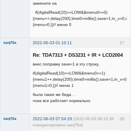
замените на
if(digitalRead(10)==LOW&&menu0==0)
{menu++;delay(200);time0=millis();save=1;in_x=0;w=
{menu=0;}}// меню 0
2022-06-03 01:10:11
27
sanj76a
Участник
Re: TDA7313 + DS3231 + IR + LCD2004
Неактивен
внес поправку save=1 в эту строку,
if(digitalRead(10)==LOW&&menu0==1)
{menu1++;delay(200);time0=millis();save=1;in_x=0;
{menu1=0;}}// меню 1
была такая же беда...
пока все работает нормально
2022-06-03 07:54:29
(2022-06-03 08:10:39
28
sanj76a
отредактировано sanj76a)
Участник