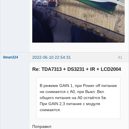
2022-06-10 22:54:31
41
liman324
Administrator
Re: TDA7313 + DS3231 + IR + LCD2004
Неактивен
В режиме GAIN 1, при Power off питание
не снимается с А0, при Выкл. Вкл.
общего питания на А0 остаётся 5в.
При GAIN 2,3 питание с модуля
снимается.
Поправил: