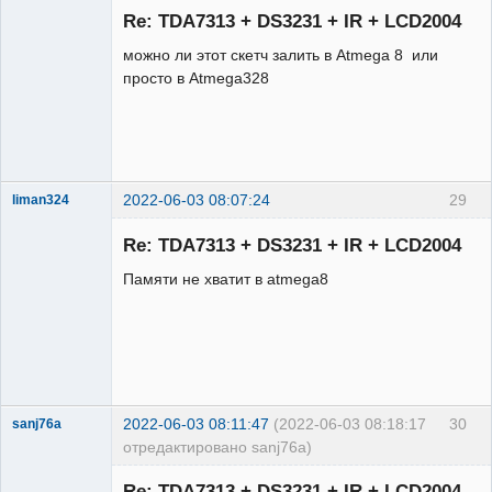
Re: TDA7313 + DS3231 + IR + LCD2004
Неактивен
можно ли этот скетч залить в Atmega 8 или
просто в Atmega328
2022-06-03 08:07:24
29
liman324
Administrator
Re: TDA7313 + DS3231 + IR + LCD2004
Неактивен
Памяти не хватит в atmega8
2022-06-03 08:11:47
(2022-06-03 08:18:17
30
sanj76a
отредактировано sanj76a)
Участник
Re: TDA7313 + DS3231 + IR + LCD2004
Неактивен