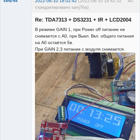
2022-06-10 18:02:42
(2022-06-10 18:42:32
40
sanj76a
отредактировано sanj76a)
Участник
Re: TDA7313 + DS3231 + IR + LCD2004
Неактивен
В режиме GAIN 1, при Power off питание не
снимается с А0, при Выкл. Вкл. общего питания
на А0 остаётся 5в.
При GAIN 2,3 питание с модуля снимается.