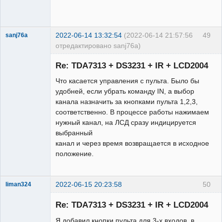
2022-06-14 13:32:54
(2022-06-14 21:57:56
49
sanj76a
отредактировано sanj76a)
Участник
Re: TDA7313 + DS3231 + IR + LCD2004
Неактивен
Что касается управления с пульта. Было бы
удобней, если убрать команду IN, а выбор
канала назначить за кнопками пульта 1,2,3,
соответственно. В процессе работы нажимаем
нужный канал, на ЛСД сразу индицируется
выбранный
канал и через время возвращается в исходное
положение.
2022-06-15 20:23:58
50
liman324
Administrator
Re: TDA7313 + DS3231 + IR + LCD2004
Неактивен
Я добавил кнопки пульта для 3-х входов, в