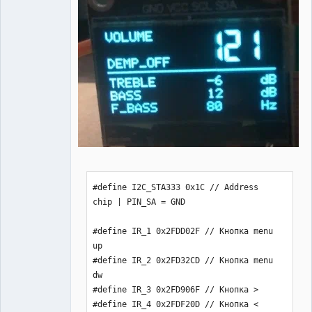
#define I2C_STA333 0x1C // Address chip | PIN_SA = GND 

#define IR_1 0x2FDD02F // Кнопка menu up
#define IR_2 0x2FD32CD // Кнопка menu dw
#define IR_3 0x2FD906F // Кнопка >
#define IR_4 0x2FDF20D // Кнопка <
#define IR_5 0x2FDF00F // Кнопка MUTE
#define IR_6 0x2FD00FF // Кнопка STANDBY (POWER)
#define IR_7 0x2FD6A95 // DEMP

#include <Wire.h>
#include <OLED_I2C.h>           // http://rcl-radio.ru/wp-content/uploads/2022/01/OLED_I2C.zip
#include <Encoder.h>            // http://rcl-radio.ru/wp-content/uploads/2019/05/Encoder.zip    
#include <EEPROM.h>
#include <MsTimer2.h>           // http://rcl-radio.ru/wp-content/uploads/2018/11/MsTimer2.zip       
#include <boarddefs.h>          // входит в состав библиотеки IRremote
#include <IRremote.h>           // http://rcl-radio.ru/wp-content/uploads/2019/06/IRremote.zip

 OLED  myOLED(SDA, SCL, 8);
 IRrecv irrecv(12); // указываем вывод модуля IR приемника
 Encoder myEnc(9, 8);// DT, CLK
 decode_results ir; 
 
 int bass_q=3,bass,treb,vol,menu,ball;
 extern uint8_t SmallFont[],BigNumbers[];
 unsigned long times,oldPosition  = -999,newPosition;
 bool www,w,w2,gr1,gr2,mute,power,demp;


void setup() {
  Wire.begin();Serial.begin(9600);irrecv.enableIRIn();
  myOLED.begin();
  myOLED.setBrightness(100);
  pinMode(4,OUTPUT);               // RESET
  pinMode(5,OUTPUT);               // PWRDN
  digitalWrite(4,LOW);delay(10);   // RESET 
  digitalWrite(4,HIGH);delay(10);  // RESET 
  digitalWrite(5,HIGH);delay(10);  // PWRDN
  pinMode(10,INPUT);               // КНОПКА SW энкодера
  pinMode(A0,INPUT_PULLUP);        // КНОПКА MUTE
  pinMode(A1,INPUT_PULLUP);        // КНОПКА POWER
  pinMode(13,OUTPUT);              // ВЫХОД УПРАВЛЕНИЯ STANDBY
  MsTimer2::set(3, to_Timer);MsTimer2::start();
  if(EEPROM.read(100)!=0){for(int i=0;i<101;i++){EEPROM.update(i,0);}}// очистка памяти при первом включении  
  wireWrite(I2C_STA333,0x05,0b01011100);delay(10);
  myOLED.clrScr();
  myOLED.setFont(SmallFont);
  myOLED.print(F("Digital audio system"), CENTER, 10);
  myOLED.print(F("STA333BW"), CENTER, 30);
  myOLED.print(F("2.0 channel 40W"), CENTER, 50);
  myOLED.update();
  delay(2000);
  vol = EEPROM.read(0);treb = EEPROM.read(1);bass = EEPROM.read(2);
  bass_q = EEPROM.read(3)-100;ball = EEPROM.read(4)-100;demp = EEPROM.read(5);
  init_sta();
  Serial.println(wireRead(I2C_STA333,0x2D),BIN); 
}

void loop() {
/// IR ////////////////////////////////////////
  if ( irrecv.decode( &ir )) {Serial.print("0x");Serial.println( ir.value,HEX);irrecv.resume();times=millis();w=1;w2=1;}// IR приемник - чтение, в мониторе порта отображаются коды кнопок
  if(ir.value==0){gr1=0;gr2=0;}// запрет нажатий не активных кнопок пульта  

/////// BUTTON ////////////////////////////////////////////////////////////////////////////////////////////////////////
if(power==0){
/// menu
   if(digitalRead(10)==LOW||ir.value==IR_1){menu++;gr1=0;gr2=0;cl();delay(200);times=millis();w=1;w2=1;if(menu>4){menu=0;}}
   if(ir.value==IR_2){menu--;gr1=0;gr2=0;cl();delay(200);times=millis();w=1;w2=1;if(menu<0){menu=4;}}
/// mute
   if((digitalRead(A0)==LOW||ir.value==IR_5)&&mute==0){mute=1;w=1;menu=100;cl();wireWrite(I2C_STA333,0x06,0b00010110);
       myOLED.clrScr();myOLED.setFont(SmallFont);myOLED.print(F("MUTE"), CENTER, 25);myOLED.update();}
   if((digitalRead(A0)==LOW||ir.value==IR_5)&&mute==1){mute=0;w=1;menu=0;cl();wireWrite(I2C_STA333,0x06,0b00010000);} 
//// DEMP
   if(ir.value==IR_7&&demp==0){demp=1;w=1;cl();wireWrite(I2C_STA333,0x03,0b01000000|demp<<1);
       myOLED.clrScr();myOLED.setFont(SmallFont);myOLED.print(F("De-emphasis ON"), CENTER, 25);myOLED.update();delay(2000);menu=0;}
   if(ir.value==IR_7&&demp==1){demp=0;w=1;cl();wireWrite(I2C_STA333,0x03,0b01000000|demp<<1);
       myOLED.clrScr();myOLED.setFont(SmallFont);myOLED.print(F("De-emphasis OFF"), CENTER, 25);myOLED.update();delay(2000);menu=0;}       
   
   
}
 /// POWER ////////////////////////////////////
   if((digitalRead(A1)==LOW||ir.value==IR_6)&&power==0){power=1;menu=100;myOLED.setBrightness(1);cl();myEnc.write(0);
    myOLED.clrScr();myOLED.setFont(SmallFont);myOLED.print(F("POWER OFF"), CENTER, 10);myOLED.update();
    wireWrite(I2C_STA333,0x05,0b01011100);delay(2000);cl();}
    
   if((digitalRead(A1)==LOW||ir.value==IR_6)&&power==1&&digitalRead(10)==HIGH){power=0;menu=0;myOLED.setBrightness(100);cl();myEnc.write(0);w=1;
    myOLED.clrScr();myOLED.setFont(SmallFont);myOLED.print(F("POWER ON"), CENTER, 10);myOLED.update();
    wireWrite(I2C_STA333,0x05,0b11011100);delay(2000);cl();}  
    /// standby output 
   if(power==1){digitalWrite(13,LOW);}else{digitalWrite(13,HIGH);}  
 
     
//////// VOLUME //////////////////////////////////////////////////////////////////////////////////////////////////////////////  
  if(menu==0){
   if(newPosition != oldPosition){oldPosition = newPosition;vol=vol-newPosition;myEnc.write(0);newPosition=0;times=millis();w=1;w2=1;vol_func();www=1;}
 
   if(ir.value==IR_4){vol++;gr1=1;gr2=0;cl_vol();times=millis();w=1;w2=1;vol_func();www=1;}// кнопка > 
   if(ir.value==0xFFFFFFFF and gr1==1){vol++;gr2=0;cl_vol();times=millis();w=1;w2=1;vol_func();www=1;}// кнопка >>>>>>
   if(ir.value==IR_3){vol--;gr1=0;gr2=1;cl_vol();times=millis();w=1;w2=1;vol_func();www=1;}// кнопка <
   if(ir.value==0xFFFFFFFF and gr2==1){vol--;gr1=0;cl_vol();times=millis();w=1;w2=1;vol_func();www=1;}// кнопка <<<<<<

  if(www==1){www=0;  
    wireWrite(I2C_STA333,0x08,vol+ball*2);
    wireWrite(I2C_STA333,0x09,vol-ball*2);}
  
  if(w==1){w=0;
  myOLED.clrScr();
  myOLED.setFont(SmallFont);myOLED.print(F("VOLUME"), LEFT, 0);myOLED.setFont(BigNumbers);myOLED.printNumI(255-vol, 75, 0);
  myOLED.setFont(SmallFont);if(demp==0){myOLED.print(F("DEMP_OFF"), LEFT, 20);}
                              else{myOLED.print(F("DEMP_ON"), LEFT, 20);}
  myOLED.drawLine(0, 30, 128, 30);
  myOLED.setFont(SmallFont);myOLED.print(F("TREBLE"), LEFT, 35);myOLED.printNumI((treb-7)*2, 75, 35);myOLED.print(F("dB"), RIGHT, 35);
  myOLED.setFont(SmallFont);myOLED.print(F("BASS"), LEFT, 45);myOLED.printNumI((bass-7)*2, 75, 45);myOLED.print(F("dB"), RIGHT, 45);
  myOLED.setFont(SmallFont);myOLED.print(F("F_BASS"), LEFT, 55);bass_q_f(55);
  myOLED.update();
  }}
//////////////////////////////////////////////////////////////////////////////////////////////////////////////////////////////  

//////// TREBLE //////////////////////////////////////////////////////////////////////////////////////////////////////////////  
  if(menu==1){
   if(newPosition != oldPosition){oldPosition = newPosition;treb=treb+newPosition;myEnc.write(0);newPosition=0;times=millis();w=1;w2=1;treb_func();www=1;}
 
   if(ir.value==IR_3){treb++;gr1=1;gr2=0;cl();times=millis();w=1;w2=1;treb_func();www=1;}// кнопка > 
   if(ir.value==0xFFFFFFFF and gr1==1){treb++;gr2=0;cl();times=millis();w=1;w2=1;treb_func();www=1;}// кнопка >>>>>>
   if(ir.value==IR_4){treb--;gr1=0;gr2=1;cl();times=millis();w=1;w2=1;treb_func();www=1;}// кнопка <
   if(ir.value==0xFFFFFFFF and gr2==1){treb--;gr1=0;cl();times=millis();w=1;w2=1;treb_func();www=1;}// кнопка <<<<<<

  if(www==1){www=0;wireWrite(I2C_STA333,0x11,0|bass|treb<<4);}
  
  if(w==1){w=0;
  myOLED.clrScr();
  myOLED.setFont(SmallFont);myOLED.print(F("TREBLE"), LEFT, 0);myOLED.setFont(BigNumbers);myOLED.printNumI((treb-7)*2, 75, 0);
  myOLED.setFont(SmallFont);myOLED.print(F("dB"), RIGHT, 20);
  myOLED.drawLine(0, 30, 128, 30);
  myOLED.setFont(SmallFont);myOLED.print(F("BASS"), LEFT, 35);myOLED.printNumI((bass-7)*2, 75, 35);myOLED.print(F("dB"), RIGHT, 35);
  myOLED.setFont(SmallFont);myOLED.print(F("F_BASS"), LEFT, 45);myOLED.printNumI(bass_q, 75, 45);bass_q_f(45);
  myOLED.setFont(SmallFont);myOLED.print(F("BALANCE"), LEFT, 55);myOLED.printNumI(ball, 75, 55);myOLED.print(F("dB"), RIGHT, 55);
  myOLED.update();
  }}
//////////////////////////////////////////////////////////////////////////////////////////////////////////////////////////////  

//////// BASS //////////////////////////////////////////////////////////////////////////////////////////////////////////////  
  if(menu==2){
   if(newPosition != oldPosition){oldPosition = newPosition;bass=bass+newPosition;myEnc.write(0);newPosition=0;times=millis();w=1;w2=1;bass_func();www=1;}
 
   if(ir.value==IR_3){bass++;gr1=1;gr2=0;cl();times=millis();w=1;w2=1;bass_func();www=1;}// кнопка > 
   if(ir.value==0xFFFFFFFF and gr1==1){bass++;gr2=0;cl();times=millis();w=1;w2=1;bass_func();www=1;}// кнопка >>>>>>
   if(ir.value==IR_4){bass--;gr1=0;gr2=1;cl();times=millis();w=1;w2=1;bass_func();www=1;}// кнопка <
   if(ir.value==0xFFFFFFFF and gr2==1){bass--;gr1=0;cl();times=millis();w=1;w2=1;bass_func();www=1;}// кнопка <<<<<<

  if(www==1){www=0;wireWrite(I2C_STA333,0x11,0|bass|treb<<4);}
  
  if(w==1){w=0;
  myOLED.clrScr();
  myOLED.setFont(SmallFont);myOLED.print(F("BASS"), LEFT, 0);myOLED.setFont(BigNumbers);myOLED.printNumI((bass-7)*2, 75, 0);
  myOLED.setFont(SmallFont);myOLED.print(F("dB"), RIGHT, 20);
  myOLED.drawLine(0, 30, 128, 30);
  myOLED.setFont(SmallFont);myOLED.print(F("F_BASS"), LEFT, 35);myOLED.printNumI(bass_q, 75, 35);bass_q_f(35);
  myOLED.setFont(SmallFont);myOLED.print(F("BALANCE"), LEFT, 45);myOLED.printNumI(ball, 75, 45);myOLED.print(F("dB"), RIGHT, 45);
  myOLED.setFont(SmallFont);myOLED.print(F("VOLUME"), LEFT, 55);myOLED.printNumI(255-vol, 75, 55);
  myOLED.update();
  }}
//////////////////////////////////////////////////////////////////////////////////////////////////////////////////////////////  

//////// BASS_F //////////////////////////////////////////////////////////////////////////////////////////////////////////////  
  if(menu==3){
   if(newPosition != oldPosition){oldPosition = newPosition;bass_q=bass_q+newPosition;myEnc.write(0);newPosition=0;times=millis();w=1;w2=1;bass_q_func();www=1;}
 
   if(ir.value==IR_3){bass_q++;gr1=1;gr2=0;cl();times=millis();w=1;w2=1;bass_q_func();www=1;}// кнопка > 
   if(ir.value==0xFFFFFFFF and gr1==1){bass_q++;gr2=0;cl();times=millis();w=1;w2=1;bass_q_func();www=1