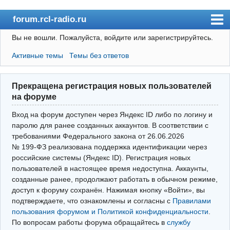
forum.rcl-radio.ru
Вы не вошли.
Пожалуйста, войдите или зарегистрируйтесь.
rcl-radio.ru
Активные темы
Темы без ответов
Форум
Пользователи
Прекращена регистрация новых пользователей
Правила
на форуме
Поиск
Вход на форум доступен через Яндекс ID либо по логину и
паролю для ранее созданных аккаунтов. В соответствии с
требованиями Федерального закона от 26.06.2026
Вход(логин\пароль)
№ 199‑ФЗ реализована поддержка идентификации через
российские системы (Яндекс ID). Регистрация новых
Войти через Яндекс ID
пользователей в настоящее время недоступна. Аккаунты,
Выйти
созданные ранее, продолжают работать в обычном режиме,
доступ к форуму сохранён. Нажимая кнопку «Войти», вы
подтверждаете, что ознакомлены и согласны с
Правилами
пользования форумом и Политикой конфиденциальности
.
По вопросам работы форума обращайтесь в
службу