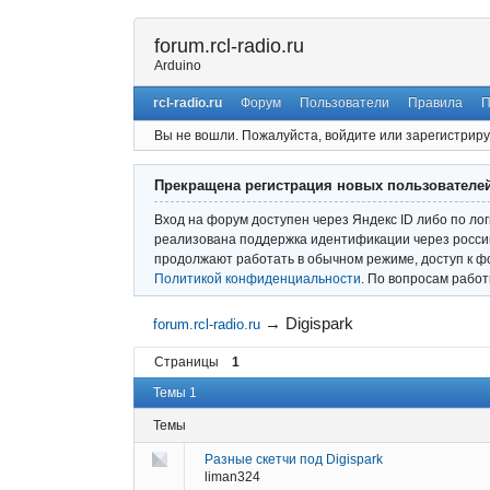
forum.rcl-radio.ru
Arduino
rcl-radio.ru
Форум
Пользователи
Правила
П
Вы не вошли.
Пожалуйста, войдите или зарегистриру
Прекращена регистрация новых пользователе
Вход на форум доступен через Яндекс ID либо по ло
реализована поддержка идентификации через россий
продолжают работать в обычном режиме, доступ к ф
Политикой конфиденциальности
. По вопросам рабо
→
Digispark
forum.rcl-radio.ru
Страницы
1
Темы 1
Темы
Разные скетчи под Digispark
liman324