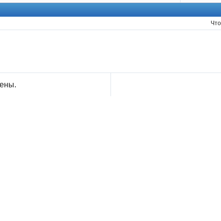
Что
ены.