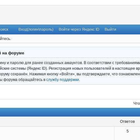
оиск
Вход(логин\пароль)
Войти через Яндекс ID
Выйти
йтесь.
й на форуме
гину и паролю для ранее созданных аккаунтов. В соответствии с требованиям
ские системы (Яндекс ID). Регистрация новых пользователей в настоящее вр
оруму сохранён. Нажимая кнопку «Войти», вы подтверждаете, что ознакомлен
ты форума обращайтесь в
службу поддержки
.
Что
ответов
5